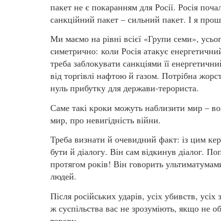
пакет не є покаранням для Росії. Росія поча
санкційний пакет – сильний пакет. І я прош
Ми маємо на рівні всієї «Групи семи», усьо
симетрично: коли Росія атакує енергетичний
треба заблокувати санкціями її енергетичний
від торгівлі нафтою й газом. Потрібна жорст
нуль прибутку для держави-терориста.
Саме такі кроки можуть наблизити мир – в
мир, про невигідність війни.
Треба визнати й очевидний факт: із цим кер
бути й діалогу. Він сам відкинув діалог. П
протягом років! Він говорить ультиматумами,
людей.
Після російських ударів, усіх убивств, усі
ж суспільства вас не зрозуміють, якщо не о
терору.