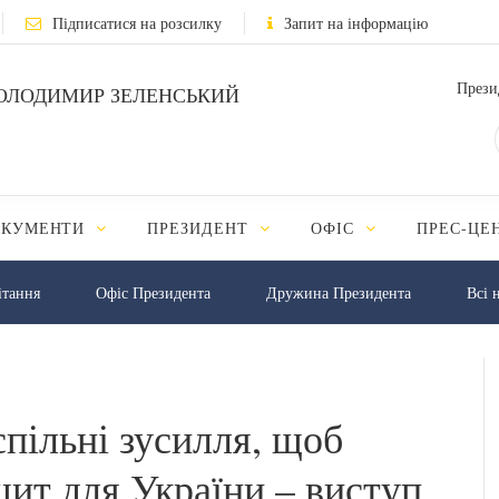
Підписатися на розсилку
Запит на інформацію
Прези
ОЛОДИМИР ЗЕЛЕНСЬКИЙ
ОКУМЕНТИ
ПРЕЗИДЕНТ
ОФІС
ПРЕС-ЦЕ
iтання
Офіс Президента
Дружина Президента
Всі 
пільні зусилля, щоб
щит для України – виступ