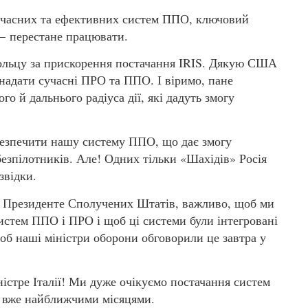
сучасних та ефективних систем ППО, ключовий
 – перестане працювати.
ольцу за прискорення постачання IRIS. Дякую США
надати сучасні ПРО та ППО. І віримо, пане
го й дальнього радіуса дії, які дадуть змогу
абезпечити нашу систему ППО, що дає змогу
безпілотників. Але! Одних тільки «Шахідів» Росія
звідки.
й Президенте Сполучених Штатів, важливо, щоб ми
систем ППО і ПРО і щоб ці системи були інтегровані
б наші міністри оборони обговорили це завтра у
істре Італії! Ми дуже очікуємо постачання систем
і вже найближчими місяцями.