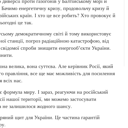
 диверсії проти газогонів у Балтійському морі й
 Бачимо енергетичну кризу, продовольчу кризу й
зійських країн. І хто це все робить? Хто провокує й
ьогодні це так.
 усьому демократичному світі й тому використовує
ної станції, погроз радіаційною катастрофою, від
 свідомої спроби знищити енергообʼєкти України.
инити.
на велика, вона суттєва. Але керівник Росії, який
го правління, все ще має можливість для посилення
я всіх нас.
 формула миру. І зараз, реагуючи на російський
ії нашої території, ми можемо застосувати
а не залишилося жодного шансу.
ряний щит для України. Це частина гарантій
ру.