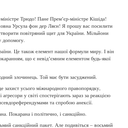
-міністре Трюдо! Пане Премʼєр-міністре Кішіда!
вна Урсула фон дер Ляєн! Я прошу вас посилити
 створити повітряний щит для України. Мільйони
у допомогу.
раїни. Це також елемент нашої формули миру. І він
покаранням, що є невідʼємним елементом будь-якої
одний злочинець. Той має бути засуджений.
 це захист усього міжнародного правопорядку,
агресори у світі спостерігають зараз за реакцією
псевдореферендумами та спробою анексії.
на. Покарана і політично, і санкційно.
ьмий санкційний пакет. Але подивіться – восьмий