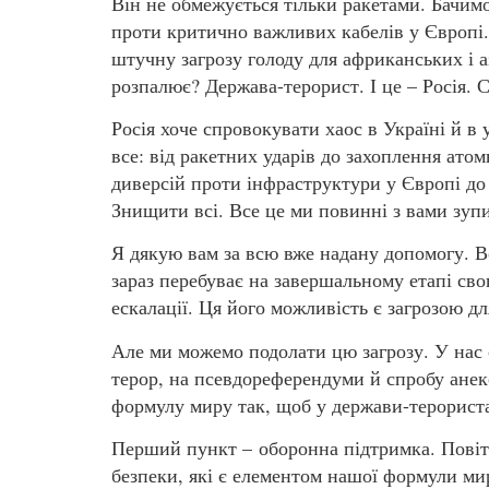
Він не обмежується тільки ракетами. Бачимо
проти критично важливих кабелів у Європі.
штучну загрозу голоду для африканських і а
розпалює? Держава-терорист. І це – Росія. С
Росія хоче спровокувати хаос в Україні й в
все: від ракетних ударів до захоплення атом
диверсій проти інфраструктури у Європі до
Знищити всі. Все це ми повинні з вами зуп
Я дякую вам за всю вже надану допомогу. Во
зараз перебуває на завершальному етапі сво
ескалації. Ця його можливість є загрозою дл
Але ми можемо подолати цю загрозу. У нас є
терор, на псевдореферендуми й спробу анекс
формулу миру так, щоб у держави-терорист
Перший пункт – оборонна підтримка. Повіт
безпеки, які є елементом нашої формули ми