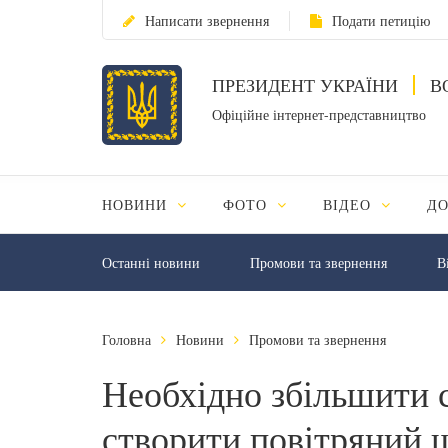
Написати звернення
Подати петицію
ПРЕЗИДЕНТ УКРАЇНИ
В
Офіційне інтернет-представництво
НОВИНИ
ФОТО
ВІДЕО
Д
Останні новини
Промови та звернення
В
Головна
Новини
Промови та звернення
Необхідно збільшити с
створити повітряний 