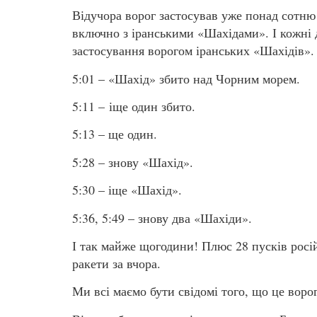
Відучора ворог застосував уже понад сотню 
включно з іранськими «Шахідами». І кожні
застосування ворогом іранських «Шахідів». 
5:01 – «Шахід» збито над Чорним морем.
5:11 – іще один збито.
5:13 – ще один.
5:28 – знову «Шахід».
5:30 – іще «Шахід».
5:36, 5:49 – знову два «Шахіди».
І так майже щогодини! Плюс 28 пусків російс
ракети за вчора.
Ми всі маємо бути свідомі того, що це ворог