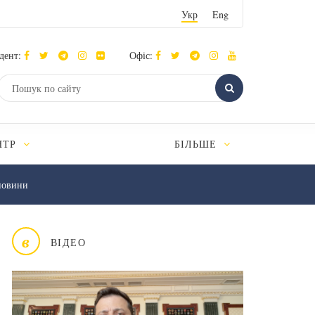
Укр
Eng
дент:
Офіс:
НТР
БІЛЬШЕ
новини
в
ВІДЕО