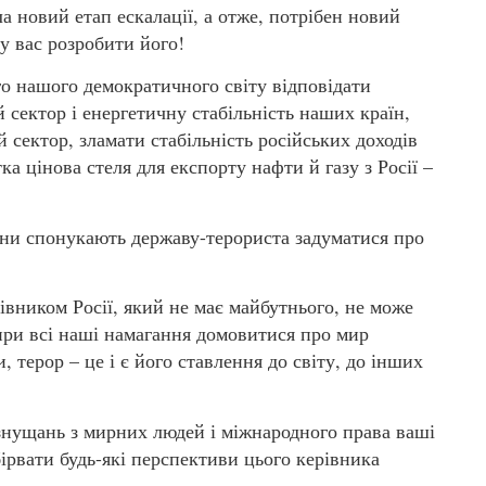
ла новий етап ескалації, а отже, потрібен новий
у вас розробити його!
го нашого демократичного світу відповідати
 сектор і енергетичну стабільність наших країн,
 сектор, зламати стабільність російських доходів
ка цінова стеля для експорту нафти й газу з Росії –
они спонукають державу-терориста задуматися про
івником Росії, який не має майбутнього, не може
опри всі наші намагання домовитися про мир
 терор – це і є його ставлення до світу, до інших
х знущань з мирних людей і міжнародного права ваші
бірвати будь-які перспективи цього керівника