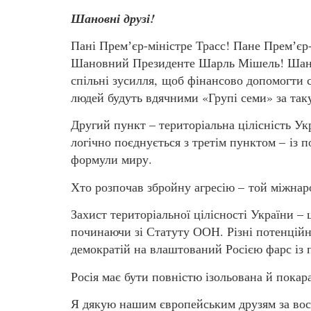
Шановні друзі!
Пані Премʼєр-міністре Трасс! Пане Премʼєр
Шановний Президенте Шарль Мішель! Шано
спільні зусилля, щоб фінансово допомогти
людей будуть вдячними «Групі семи» за так
Другий пункт – територіальна цілісність Ук
логічно поєднується з третім пунктом – із 
формули миру.
Хто розпочав збройну агресію – той міжнар
Захист територіальної цілісності України –
починаючи зі Статуту ООН. Різні потенційні 
демократій на влаштований Росією фарс із 
Росія має бути повністю ізольована й покара
Я дякую нашим європейським друзям за вос