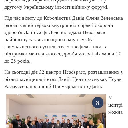
другому Українському інвестиційному форумі.
Під час візиту до Королівства Данія Олена Зеленська
разом із міністеркою внутрішніх справ і охорони
здоров'я Данії Софі Леде відвідала Headspace –
найбільшу загальнонаціональну службу
громадянського суспільства з профілактики та
підтримки ментального здоров’я молоді віком від 12
до 25 років.
На сьогодні діє 32 центри Headspace, розташованих у
різних муніципалітетах Данії. Центр заснував Поуль
Расмуссен, колишній Прем'єр-міністр Данії.
У
центрі
можна