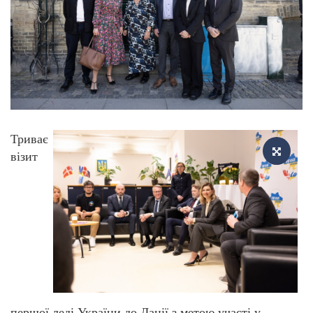
Триває
візит
першої леді України до Данії з метою участі у