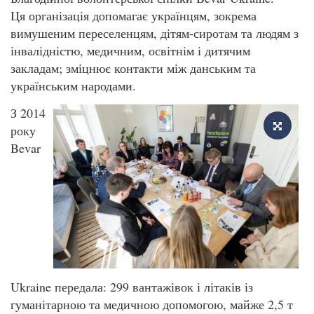
Ця організація допомагає українцям, зокрема
вимушеним переселенцям, дітям-сиротам та людям з
інвалідністю, медичним, освітнім і дитячим
закладам; зміцнює контакти між данським та
українським народами.
З 2014
року
Bevar
Ukraine передала: 299 вантажівок і літаків із
гуманітарною та медичною допомогою, майже 2,5 т