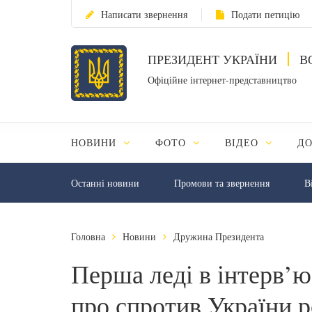
Написати звернення
Подати петицію
ПРЕЗИДЕНТ УКРАЇНИ
В
Офіційне інтернет-представництво
НОВИНИ
ФОТО
ВІДЕО
Д
Останні новини
Промови та звернення
В
Головна
Новини
Дружина Президента
Перша леді в інтерв’
про спротив України 