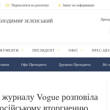
Підписатися на розсилку
Запит на інформацію
Прези
ОЛОДИМИР ЗЕЛЕНСЬКИЙ
ОКУМЕНТИ
ПРЕЗИДЕНТ
ОФІС
ПРЕС-ЦЕ
iтання
Офіс Президента
Дружина Президента
Всі 
ю журналу Vogue розповіла
російському вторгненню