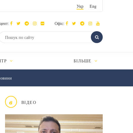
Укр
Eng
дент:
Офіс:
НТР
БІЛЬШЕ
новини
в
ВІДЕО