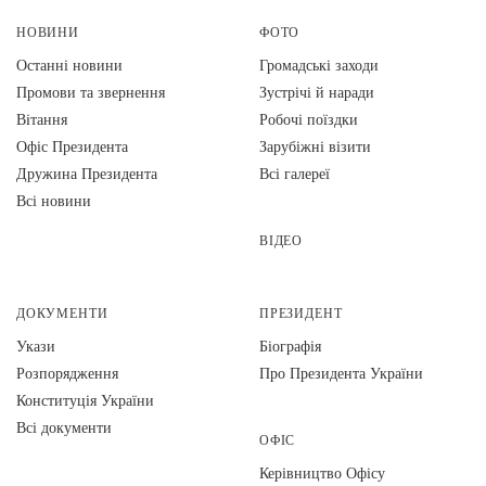
НОВИНИ
ФОТО
Останні новини
Громадські заходи
Промови та звернення
Зустрічі й наради
Вiтання
Робочі поїздки
Офіс Президента
Зарубіжні візити
Дружина Президента
Всі галереї
Всі новини
ВІДЕО
ДОКУМЕНТИ
ПРЕЗИДЕНТ
Укази
Біографія
Розпорядження
Про Президента України
Конституція України
Всі документи
ОФІС
Керівництво Офісу