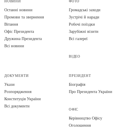
НОВИНИ
ФОТО
Останні новини
Громадські заходи
Промови та звернення
Зустрічі й наради
Вiтання
Робочі поїздки
Офіс Президента
Зарубіжні візити
Дружина Президента
Всі галереї
Всі новини
ВІДЕО
ДОКУМЕНТИ
ПРЕЗИДЕНТ
Укази
Біографія
Розпорядження
Про Президента України
Конституція України
Всі документи
ОФІС
Керівництво Офісу
Оголошення