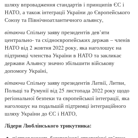
шляху впровадження стандартів і принципів ЄС і
НАТО, а також інтеграції України до Європейського
Союзу та Північноатлантичного альянсу,
вітаючи
Спільну заяву президентів дев’яти
центрально- та східноєвропейських держав – членів
НАТО від 2 жовтня 2022 року, яка наголошує на
підтримці членства України в НАТО та закликає
держави Альянсу значно збільшити військову
допомогу Україні,
вітаючи
Спільну заяву президентів Латвії, Литви,
Польщі та Румунії від 25 листопада 2022 року щодо
регіональної безпеки та європейської інтеграції, яка
наголошує на подальшій підтримці інтеграційного
шляху України до ЄС і НАТО,
Лідери Люблінського трикутника:
підтверджують багатовікові стратегічні зв’язки