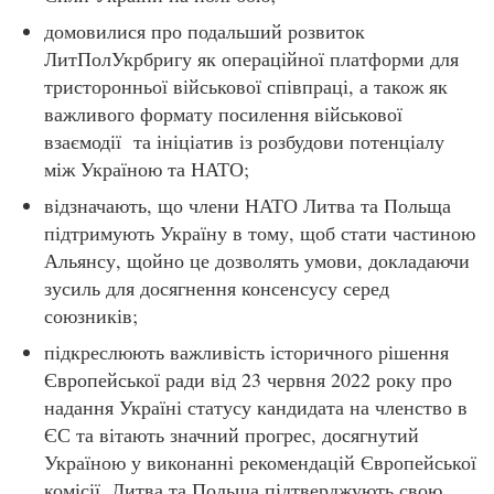
домовилися про подальший розвиток
ЛитПолУкрбригу як операційної платформи для
тристоронньої військової співпраці, а також як
важливого формату посилення військової
взаємодії та ініціатив із розбудови потенціалу
між Україною та НАТО;
відзначають, що члени НАТО Литва та Польща
підтримують Україну в тому, щоб стати частиною
Альянсу, щойно це дозволять умови, докладаючи
зусиль для досягнення консенсусу серед
союзників;
підкреслюють важливість історичного рішення
Європейської ради від 23 червня 2022 року про
надання Україні статусу кандидата на членство в
ЄС та вітають значний прогрес, досягнутий
Україною у виконанні рекомендацій Європейської
комісії. Литва та Польща підтверджують свою