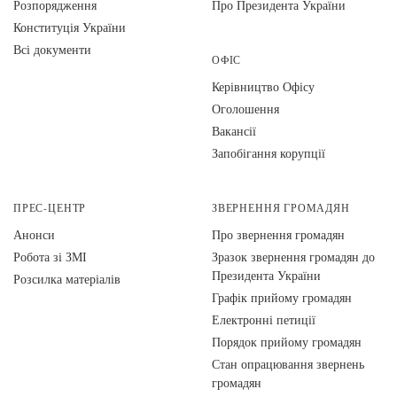
Розпорядження
Про Президента України
Конституція України
Всі документи
ОФІС
Керівництво Офісу
Оголошення
Вакансії
Запобігання корупції
ПРЕС-ЦЕНТР
ЗВЕРНЕННЯ ГРОМАДЯН
Анонси
Про звернення громадян
Робота зі ЗМІ
Зразок звернення громадян до
Президента України
Розсилка матеріалів
Графік прийому громадян
Електронні петиції
Порядок прийому громадян
Стан опрацювання звернень
громадян