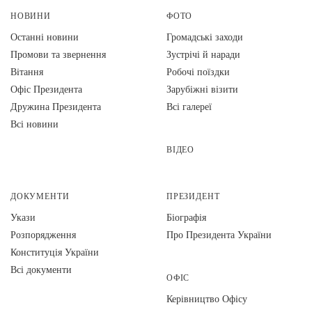
НОВИНИ
ФОТО
Останні новини
Громадські заходи
Промови та звернення
Зустрічі й наради
Вiтання
Робочі поїздки
Офіс Президента
Зарубіжні візити
Дружина Президента
Всі галереї
Всі новини
ВІДЕО
ДОКУМЕНТИ
ПРЕЗИДЕНТ
Укази
Біографія
Розпорядження
Про Президента України
Конституція України
Всі документи
ОФІС
Керівництво Офісу