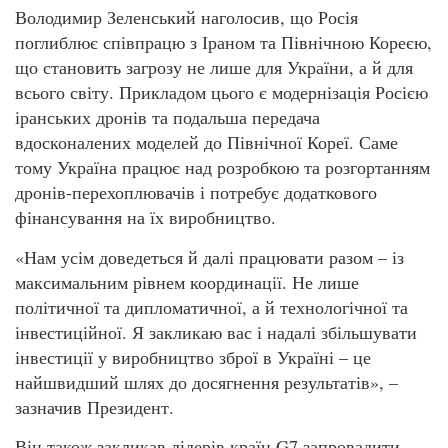
Володимир Зеленський наголосив, що Росія
поглиблює співпрацю з Іраном та Північною Кореєю,
що становить загрозу не лише для України, а й для
всього світу. Прикладом цього є модернізація Росією
іранських дронів та подальша передача
вдосконалених моделей до Північної Кореї. Саме
тому Україна працює над розробкою та розгортанням
дронів-перехоплювачів і потребує додаткового
фінансування на їх виробництво.
«Нам усім доведеться й далі працювати разом – із
максимальним рівнем координації. Не лише
політичної та дипломатичної, а й технологічної та
інвестиційної. Я закликаю вас і надалі збільшувати
інвестиції у виробництво зброї в Україні – це
найшвидший шлях до досягнення результатів», –
зазначив Президент.
Він також закликав лідерів країн G7 запровадити