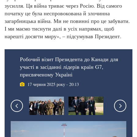
зусилля. Ця війна триває через Росію. Від самого
початку це була неспровокована й злочинна
загарбницька війна. Ми не повинні про це забувати.
І ми маємо тиснути далі в усіх напрямах, щоб
нарешті досягти миру», – підсумував Президент.
Робочий візит Президента до Канади для
участі в засіданні лідерів країн G7,
присвяченому Україні
17 червня 2025 року - 20:13