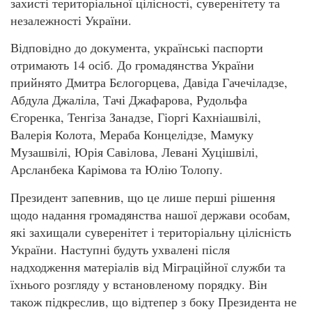
захисті територіальної цілісності, суверенітету та
незалежності України.
Відповідно до документа, українські паспорти
отримають 14 осіб. До громадянства України
прийнято Дмитра Бєлогорцева, Давіда Гачечіладзе,
Абдула Джаліла, Тачі Джафарова, Рудольфа
Єгоренка, Тенгіза Занадзе, Гіоргі Кахніашвілі,
Валерія Колота, Мераба Концелідзе, Мамуку
Музашвілі, Юрія Савілова, Левані Хуцішвілі,
Арсланбека Карімова та Юлію Толопу.
Президент запевнив, що це лише перші рішення
щодо надання громадянства нашої держави особам,
які захищали суверенітет і територіальну цілісність
України. Наступні будуть ухвалені після
надходження матеріалів від Міграційної служби та
їхнього розгляду у встановленому порядку. Він
також підкреслив, що відтепер з боку Президента не