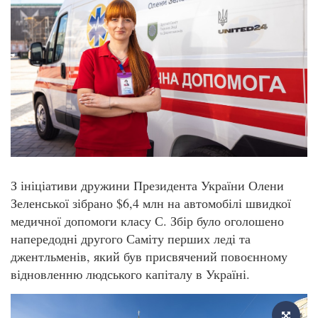
З ініціативи дружини Президента України Олени
Зеленської зібрано $6,4 млн на автомобілі швидкої
медичної допомоги класу С. Збір було оголошено
напередодні другого Саміту перших леді та
джентльменів, який був присвячений повоєнному
відновленню людського капіталу в Україні.