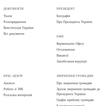
ДОКУМЕНТИ
ПРЕЗИДЕНТ
Укази
Біографія
Розпорядження
Про Президента України
Конституція України
Всі документи
ОФІС
Керівництво Офісу
Оголошення
Вакансії
Запобігання корупції
ПРЕС-ЦЕНТР
ЗВЕРНЕННЯ ГРОМАДЯН
Анонси
Про звернення громадян
Робота зі ЗМІ
Зразок звернення громадян до
Президента України
Розсилка матеріалів
Графік прийому громадян
Електронні петиції