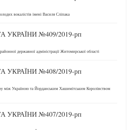
лодих вокалістів імені Василя Сліпака
 УКРАЇНИ №409/2019-рп
айонної державної адміністрації Житомирської області
 УКРАЇНИ №408/2019-рп
у між Україною та Йорданським Хашимітським Королівством
 УКРАЇНИ №407/2019-рп