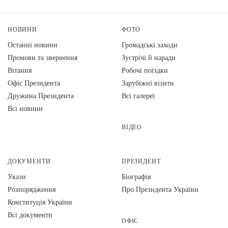
НОВИНИ
ФОТО
Останні новини
Громадські заходи
Промови та звернення
Зустрічі й наради
Вiтання
Робочі поїздки
Офіс Президента
Зарубіжні візити
Дружина Президента
Всі галереї
Всі новини
ВІДЕО
ДОКУМЕНТИ
ПРЕЗИДЕНТ
Укази
Біографія
Розпорядження
Про Президента України
Конституція України
Всі документи
ОФІС