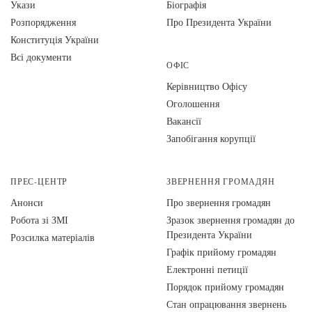
Укази
Біографія
Розпорядження
Про Президента України
Конституція України
Всі документи
ОФІС
Керівництво Офісу
Оголошення
Вакансії
Запобігання корупції
ПРЕС-ЦЕНТР
ЗВЕРНЕННЯ ГРОМАДЯН
Анонси
Про звернення громадян
Робота зі ЗМІ
Зразок звернення громадян до
Президента України
Розсилка матеріалів
Графік прийому громадян
Електронні петиції
Порядок прийому громадян
Стан опрацювання звернень