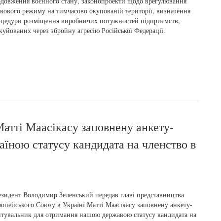
довження воєнного стану, законопроекти щодо врегулювання
вового режиму на тимчасово окупованій території, визначення
цедури розміщення виробничих потужностей підприємств,
куйованих через збройну агресію Російської Федерації.
атті Маасікасу заповнену анкету-
їною статусу кандидата на членство в
зидент Володимир Зеленський передав главі представництва
опейського Союзу в Україні Матті Маасікасу заповнену анкету-
тувальник для отримання нашою державою статусу кандидата на