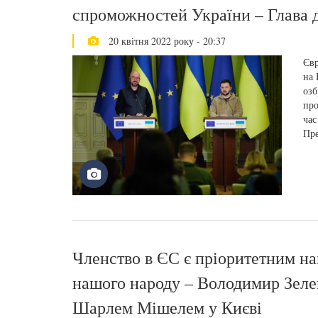
спроможностей України – Глава 
20 квітня 2022 року - 20:37
Євр
на 
озб
про
час
Пре
Членство в ЄС є пріоритетним на
нашого народу – Володимир Зелен
Шарлем Мішелем у Києві