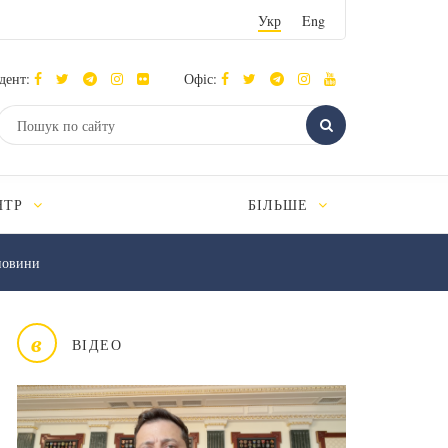
Укр
Eng
дент:
Офіс:
НТР
БІЛЬШЕ
новини
в
ВІДЕО