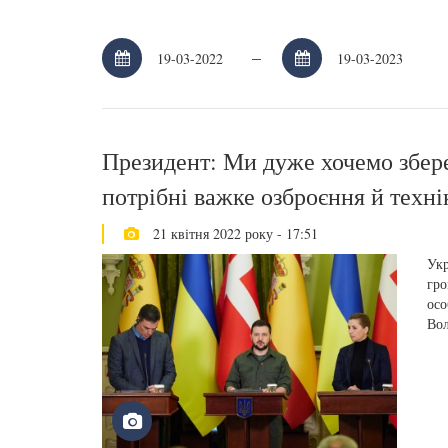
–
Президент: Ми дуже хочемо збере
потрібні важке озброєння й техні
21 квітня 2022 року - 17:51
Укр
гро
осо
Вол