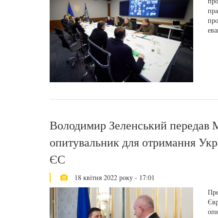
про
пра
про
ева
Володимир Зеленський передав М
опитувальник для отримання Укра
ЄС
18 квітня 2022 року - 17:01
Пре
Євр
опи