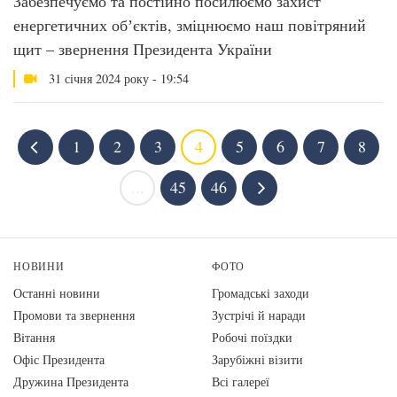
Забезпечуємо та постійно посилюємо захист
енергетичних обʼєктів, зміцнюємо наш повітряний
щит – звернення Президента України
31 січня 2024 року - 19:54
1
2
3
4
5
6
7
8
...
45
46
НОВИНИ
ФОТО
Останні новини
Громадські заходи
Промови та звернення
Зустрічі й наради
Вiтання
Робочі поїздки
Офіс Президента
Зарубіжні візити
Дружина Президента
Всі галереї