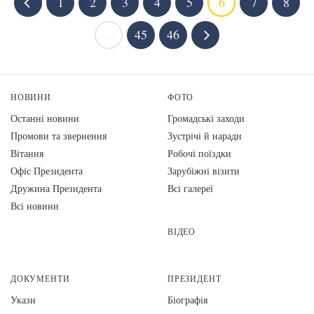
1
2
3
4
5
6
7
8
...
45
46
НОВИНИ
ФОТО
Останні новини
Громадські заходи
Промови та звернення
Зустрічі й наради
Вiтання
Робочі поїздки
Офіс Президента
Зарубіжні візити
Дружина Президента
Всі галереї
Всі новини
ВІДЕО
ДОКУМЕНТИ
ПРЕЗИДЕНТ
Укази
Біографія