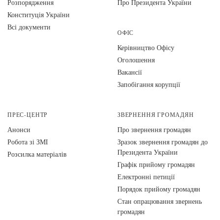
Розпорядження
Про Президента України
Конституція України
Всі документи
ОФІС
Керівництво Офісу
Оголошення
Вакансії
Запобігання корупції
ПРЕС-ЦЕНТР
ЗВЕРНЕННЯ ГРОМАДЯН
Анонси
Про звернення громадян
Робота зі ЗМІ
Зразок звернення громадян до
Президента України
Розсилка матеріалів
Графік прийому громадян
Електронні петиції
Порядок прийому громадян
Стан опрацювання звернень
громадян