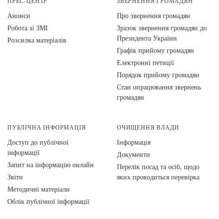
ПРЕС-ЦЕНТР
ЗВЕРНЕННЯ ГРОМАДЯН
Анонси
Про звернення громадян
Робота зі ЗМІ
Зразок звернення громадян до
Президента України
Розсилка матеріалів
Графік прийому громадян
Електронні петиції
Порядок прийому громадян
Стан опрацювання звернень
громадян
ПУБЛІЧНА ІНФОРМАЦІЯ
ОЧИЩЕННЯ ВЛАДИ
Доступ до публічної
Інформація
інформації
Документи
Запит на інформацію онлайн
Перелік посад та осіб, щодо
Звіти
яких проводиться перевірка
Методичні матеріали
Облік публічної інформації