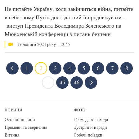
Не питайте Україну, коли закінчиться війна, питайте
в себе, чому Путін досі здатний її продовжувати –
виступ Президента Володимира Зеленського на
Мюнхенській конференції з питань безпеки
17 лютого 2024 року - 12:45
1
2
3
4
5
6
7
8
...
45
46
НОВИНИ
ФОТО
Останні новини
Громадські заходи
Промови та звернення
Зустрічі й наради
Вiтання
Робочі поїздки