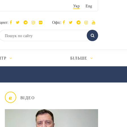
Укр
Eng
дент:
Офіс:
НТР
БІЛЬШЕ
в
ВІДЕО