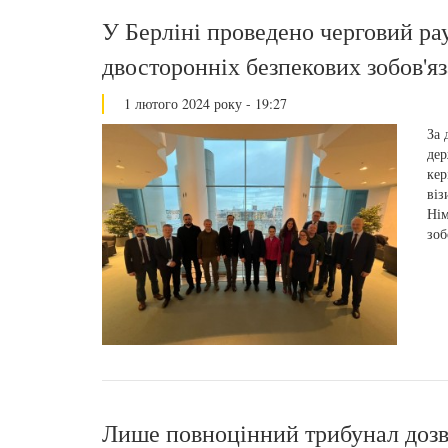
У Берліні проведено черговий ра
двосторонніх безпекових зобов'я
1 лютого 2024 року - 19:27
За 
дер
кер
віз
Нім
зоб
Лише повноцінний трибунал дозво