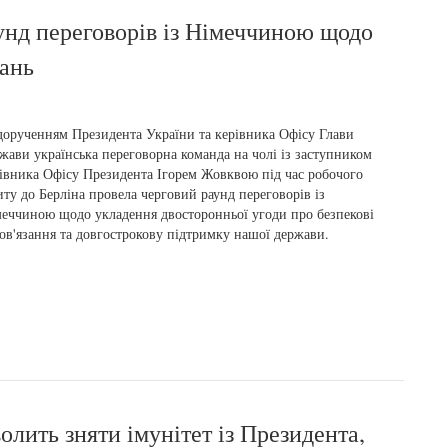
унд переговорів із Німеччиною щодо
зань
дорученням Президента України та керівника Офісу Глави
жави українська переговорна команда на чолі із заступником
івника Офісу Президента Ігорем Жовквою під час робочого
иту до Берліна провела черговий раунд переговорів із
еччиною щодо укладення двосторонньої угоди про безпекові
ов'язання та довгострокову підтримку нашої держави.
лить зняти імунітет із Президента,