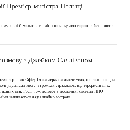
ії Прем’єр-міністра Польщі
ому рівні й можливі терміни початку двосторонніх безпекових
 розмову з Джейком Салліваном
емо керівник Офісу Глави держави акцентував, що кожного дня
ночі українські міста й громади страждають від терористичних
ітряних атак Росії, тож потреба в посиленні системи ППО
аїни залишається надзвичайно гострою.