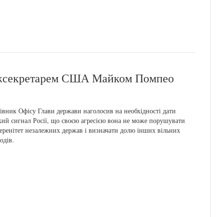
ержсекретарем США Майком Помпео
івник Офісу Глави держави наголосив на необхідності дати
кий сигнал Росії, що своєю агресією вона не може порушувати
еренітет незалежних держав і визначати долю інших вільних
одів.