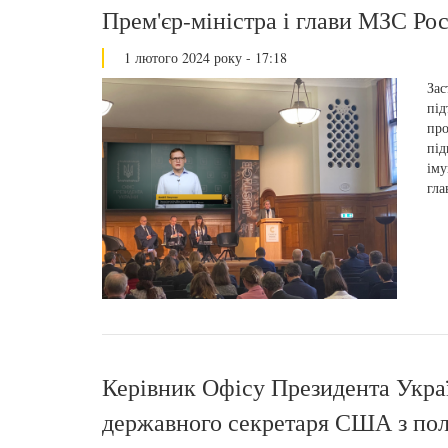
Прем'єр-міністра і глави МЗС Ро
1 лютого 2024 року - 17:18
Зас
під
про
під
іму
гл
Керівник Офісу Президента Украї
державного секретаря США з пол