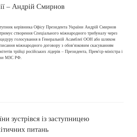
сії – Андрій Смирнов
тупник керівника Офісу Президента України Андрій Смирнов
тримує створення Спеціального міжнародного трибуналу через
цедуру голосування в Генеральній Асамблеї ООН або шляхом
писання міжнародного договору з обов'язковим скасуванням
нітетів трійці російських лідерів – Президента, Прем'єр-міністра і
ави МЗС РФ.
ни зустрівся із заступницею
ітичних питань