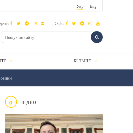
Укр
Eng
дент:
Офіс:
НТР
БІЛЬШЕ
новини
в
ВІДЕО