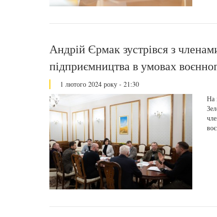
Андрій Єрмак зустрівся з членам
підприємництва в умовах воєнног
1 лютого 2024 року - 21:30
На 
Зел
чле
воє