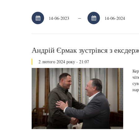
–
Андрій Єрмак зустрівся з ексд
2 лютого 2024 року - 21:07
Кер
чіт
сув
нар