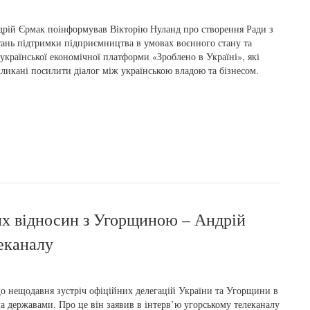
рій Єрмак поінформував Вікторію Нуланд про створення Ради з
ань підтримки підприємництва в умовах воєнного стану та
української економічної платформи «Зроблено в Україні», які
ликані посилити діалог між українською владою та бізнесом.
их відносин з Угорщиною – Андрій
еканалу
о нещодавня зустріч офіційних делегацій України та Угорщини в
 державами. Про це він заявив в інтерв’ю угорському телеканалу