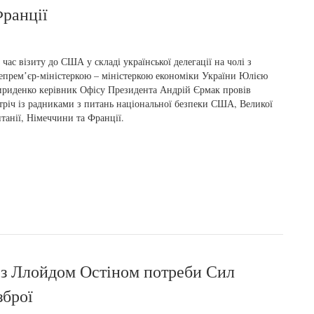
Франції
 час візиту до США у складі української делегації на чолі з
епремʼєр-міністеркою – міністеркою економіки України Юлією
риденко керівник Офісу Президента Андрій Єрмак провів
тріч із радниками з питань національної безпеки США, Великої
танії, Німеччини та Франції.
а з Ллойдом Остіном потреби Сил
зброї