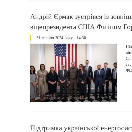
Андрій Єрмак зустрівся із зовн
віцепрезидента США Філіпом Го
31 серпня 2024 року - 14:30
Під
віц
Сви
зус
Філ
Підтримка української енергосис