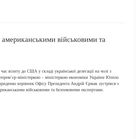
 американськими військовими та
 час візиту до США у складі української делегації на чолі з
епремʼєр-міністеркою – міністеркою економіки України Юлією
риденко керівник Офісу Президента Андрій Єрмак зустрівся з
риканськими військовими та безпековими експертами.