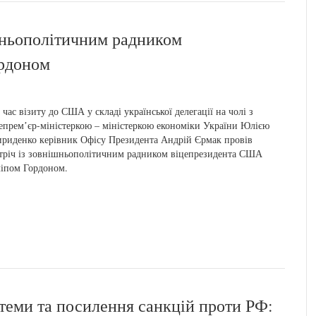
ішньополітичним радником
рдоном
 час візиту до США у складі української делегації на чолі з
епремʼєр-міністеркою – міністеркою економіки України Юлією
риденко керівник Офісу Президента Андрій Єрмак провів
тріч із зовнішньополітичним радником віцепрезидента США
іпом Гордоном.
теми та посилення санкцій проти РФ: