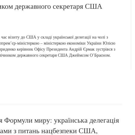
ником державного секретаря США
 час візиту до США у складі української делегації на чолі з
епремʼєр-міністеркою – міністеркою економіки України Юлією
риденко керівник Офісу Президента Андрій Єрмак зустрівся з
мічником державного секретаря США Джеймсом О’Браєном.
ія Формули миру: українська делегація
иками з питань нацбезпеки США,