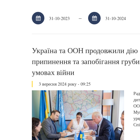
–
Україна та ООН продовжили дію 
припинення та запобігання груби
умовах війни
3 вересня 2024 року - 09:25
Рад
дит
ООН
Мун
уря
Спі