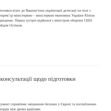
почався візит до Вашингтона української делегації на чолі з
епремʼєр-міністеркою – міністеркою економіки України Юлією
риденко. Перша зустріч відбулася з міністром оборони США
ойдом Остіном.
 консультації щодо підготовки
умент сприятиме зміцненню безпеки у Європі та поглибленню
впраці між двома країнами.