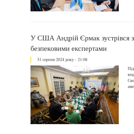
У США Андрій Єрмак зустрівся з
безпековими експертами
31 серпня 2024 року - 21:08
Під
віц
Сви
аме