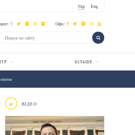
Укр
Eng
дент:
Офіс:
НТР
БІЛЬШЕ
новини
в
ВІДЕО