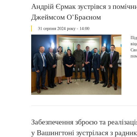
Андрій Єрмак зустрівся з поміч
Джеймсом О’Браєном
31 серпня 2024 року - 14:00
Під
віц
Сви
по
Забезпечення зброєю та реалізац
у Вашингтоні зустрілася з радн