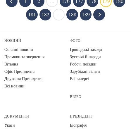
1
2
...
176
177
178
179
180
181
182
...
188
189
НОВИНИ
ФОТО
Останні новини
Громадські заходи
Промови та звернення
Зустрічі й наради
Вiтання
Робочі поїздки
Офіс Президента
Зарубіжні візити
Дружина Президента
Всі галереї
Всі новини
ВІДЕО
ДОКУМЕНТИ
ПРЕЗИДЕНТ
Укази
Біографія