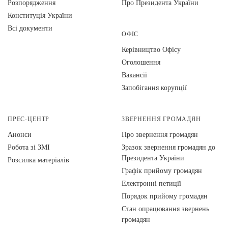
Розпорядження
Про Президента України
Конституція України
Всі документи
ОФІС
Керівництво Офісу
Оголошення
Вакансії
Запобігання корупції
ПРЕС-ЦЕНТР
ЗВЕРНЕННЯ ГРОМАДЯН
Анонси
Про звернення громадян
Робота зі ЗМІ
Зразок звернення громадян до
Президента України
Розсилка матеріалів
Графік прийому громадян
Електронні петиції
Порядок прийому громадян
Стан опрацювання звернень
громадян