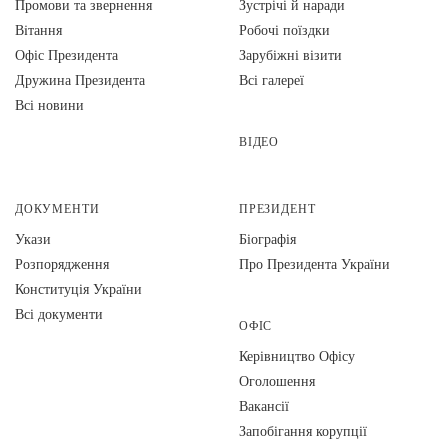
Промови та звернення
Зустрічі й наради
Вiтання
Робочі поїздки
Офіс Президента
Зарубіжні візити
Дружина Президента
Всі галереї
Всі новини
ВІДЕО
ДОКУМЕНТИ
ПРЕЗИДЕНТ
Укази
Біографія
Розпорядження
Про Президента України
Конституція України
Всі документи
ОФІС
Керівництво Офісу
Оголошення
Вакансії
Запобігання корупції