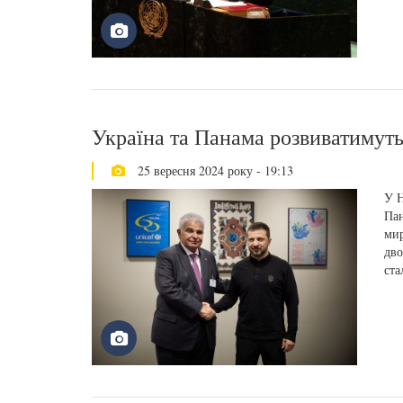
Україна та Панама розвиватимуть
25 вересня 2024 року - 19:13
У Н
Пан
мир
дво
ста