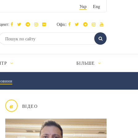
Укр
Eng
дент:
Офіс:
НТР
БІЛЬШЕ
новини
в
ВІДЕО