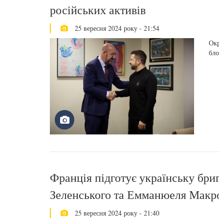
російських активів
25 вересня 2024 року - 21:54
Окр
бло
Франція підготує українську бри
Зеленського та Емманюеля Макр
25 вересня 2024 року - 21:40