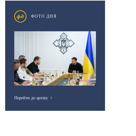
фд
ФОТО ДНЯ
Перейти до архіву