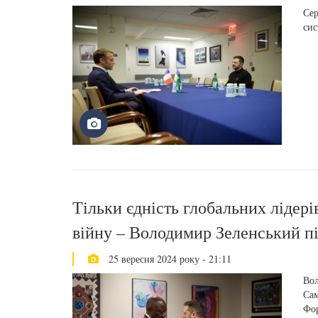
Сер
сис
Тільки єдність глобальних лідер
війну – Володимир Зеленський пі
25 вересня 2024 року - 21:11
Вол
Сам
Фор