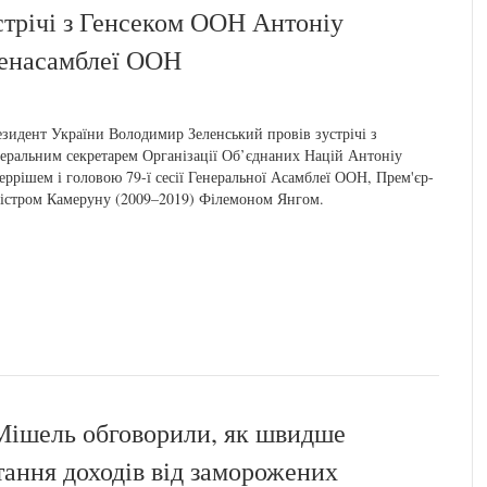
стрічі з Генсеком ООН Антоніу
 Генасамблеї ООН
зидент України Володимир Зеленський провів зустрічі з
еральним секретарем Організації Об’єднаних Націй Антоніу
еррішем і головою 79-ї сесії Генеральної Асамблеї ООН, Прем'єр-
істром Камеруну (2009–2019) Філемоном Янгом.
Мішель обговорили, як швидше
тання доходів від заморожених