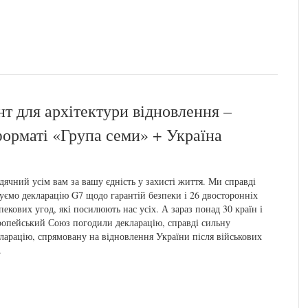
т для архітектури відновлення –
форматі «Група семи» + Україна
дячний усім вам за вашу єдність у захисті життя. Ми справді
уємо декларацію G7 щодо гарантій безпеки і 26 двосторонніх
пекових угод, які посилюють нас усіх. А зараз понад 30 країн і
опейський Союз погодили декларацію, справді сильну
ларацію, спрямовану на відновлення України після військових
.