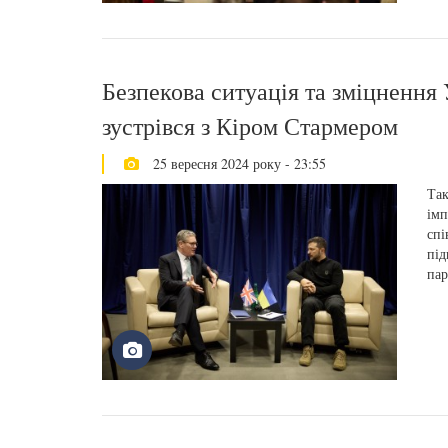
Безпекова ситуація та зміцнення
зустрівся з Кіром Стармером
25 вересня 2024 року - 23:55
Так
імп
спі
під
пар