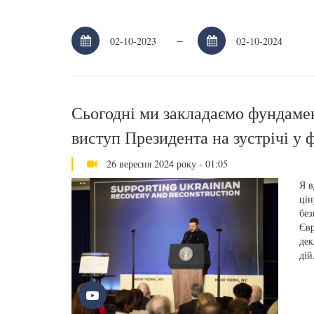
–
Сьогодні ми закладаємо фундамен
виступ Президента на зустрічі у 
26 вересня 2024 року - 01:05
Я в
цін
без
Євр
дек
дій