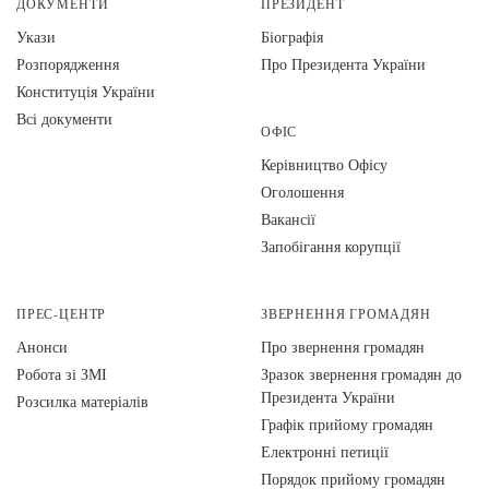
ДОКУМЕНТИ
ПРЕЗИДЕНТ
Укази
Біографія
Розпорядження
Про Президента України
Конституція України
Всі документи
ОФІС
Керівництво Офісу
Оголошення
Вакансії
Запобігання корупції
ПРЕС-ЦЕНТР
ЗВЕРНЕННЯ ГРОМАДЯН
Анонси
Про звернення громадян
Робота зі ЗМІ
Зразок звернення громадян до
Президента України
Розсилка матеріалів
Графік прийому громадян
Електронні петиції
Порядок прийому громадян