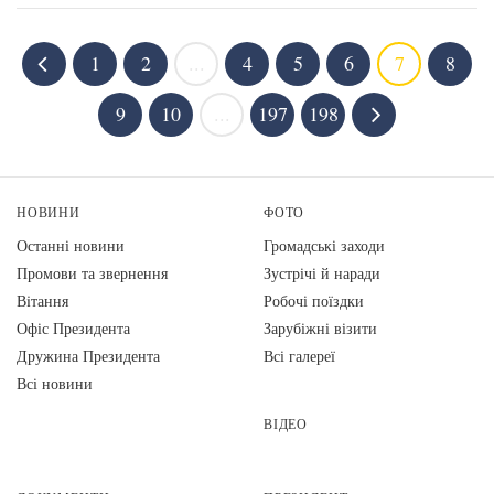
1
2
...
4
5
6
7
8
9
10
...
197
198
НОВИНИ
ФОТО
Останні новини
Громадські заходи
Промови та звернення
Зустрічі й наради
Вiтання
Робочі поїздки
Офіс Президента
Зарубіжні візити
Дружина Президента
Всі галереї
Всі новини
ВІДЕО