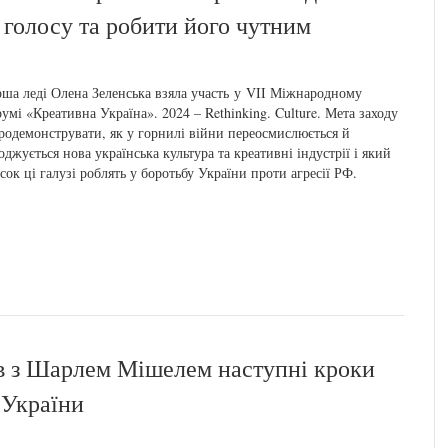
 голосу та робити його чутним
ша леді Олена Зеленська взяла участь у VII Міжнародному
умі «Креативна Україна». 2024 – Rethinking. Culture. Мета заходу
родемонструвати, як у горнилі війни переосмислюється й
оджується нова українська культура та креативні індустрії і який
сок ці галузі роблять у боротьбу України проти агресії РФ.
в з Шарлем Мішелем наступні кроки
 України