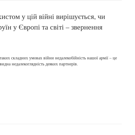
хистом у цій війні вирішується, чи
уїн у Європі та світі – звернення
 таких складних умовах війни недалекобійність нашої армії – це
видна недалекоглядність деяких партнерів.