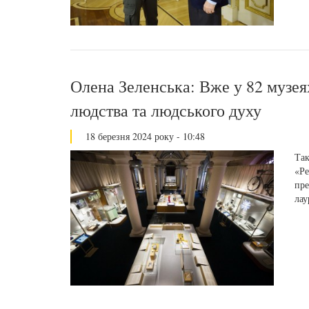
Олена Зеленська: Вже у 82 музеях
людства та людського духу
18 березня 2024 року - 10:48
Так
«Ре
пре
лау