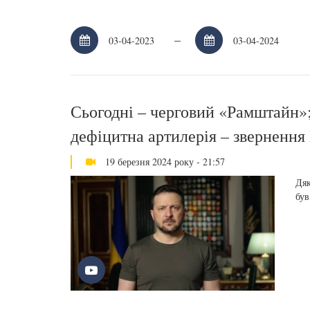
–
Сьогодні – черговий «Рамштайн»;
дефіцитна артилерія – звернення
19 березня 2024 року - 21:57
Дяк
був