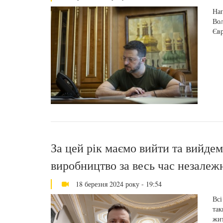
Нап
Вол
Євр
За цей рік маємо вийти та вийде
виробництво за весь час незалеж
18 березня 2024 року - 19:54
Всі
так
жит