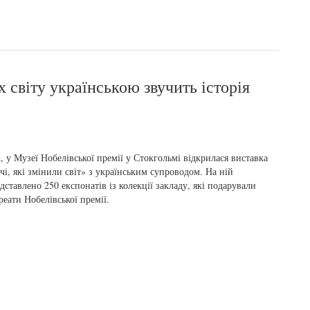
 світу українською звучить історія
, у Музеї Нобелівської премії у Стокгольмі відкрилася виставка
чі, які змінили світ» з українським супроводом. На ній
дставлено 250 експонатів із колекції закладу, які подарували
реати Нобелівської премії.