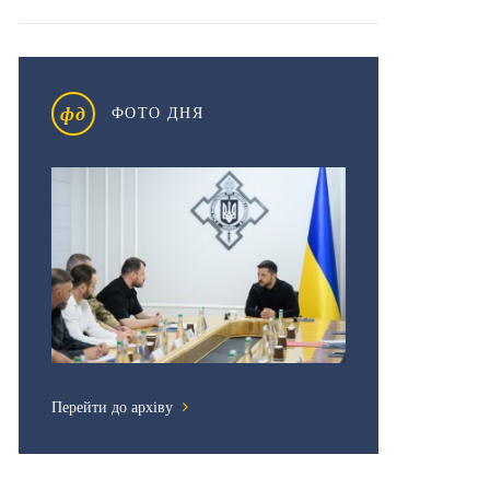
фд
ФОТО ДНЯ
Перейти до архіву