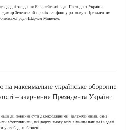
ередодні засідання Європейської ради Президент України
одимир Зеленський провів телефонну розмову з Президентом
опейської ради Шарлем Мішелем.
мо на максимальне українське оборонне
ності – звернення Президента України
 наші дії повинні бути далекоглядними, далекобійними, саме
ими ефективними, які дадуть змогу всім вільним націям і надалі
и у свободі та безпеці.