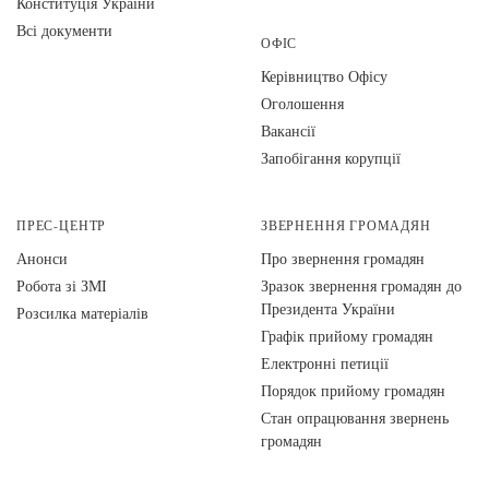
Конституція України
Всі документи
ОФІС
Керівництво Офісу
Оголошення
Вакансії
Запобігання корупції
ПРЕС-ЦЕНТР
ЗВЕРНЕННЯ ГРОМАДЯН
Анонси
Про звернення громадян
Робота зі ЗМІ
Зразок звернення громадян до
Президента України
Розсилка матеріалів
Графік прийому громадян
Електронні петиції
Порядок прийому громадян
Стан опрацювання звернень
громадян