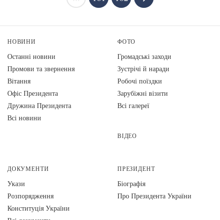
НОВИНИ
ФОТО
Останні новини
Громадські заходи
Промови та звернення
Зустрічі й наради
Вiтання
Робочі поїздки
Офіс Президента
Зарубіжні візити
Дружина Президента
Всі галереї
Всі новини
ВІДЕО
ДОКУМЕНТИ
ПРЕЗИДЕНТ
Укази
Біографія
Розпорядження
Про Президента України
Конституція України