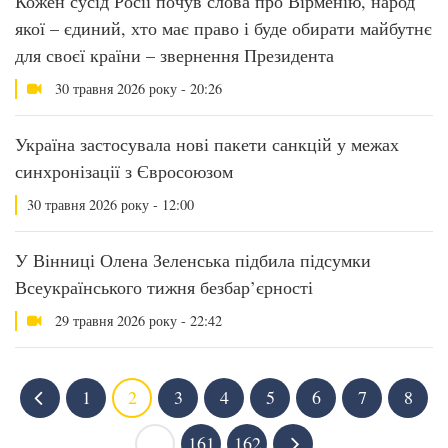
Кожен сусід Росії почув слова про Вірменію, народ
якої – єдиний, хто має право і буде обирати майбутнє
для своєї країни – звернення Президента
30 травня 2026 року - 20:26
Україна застосувала нові пакети санкцій у межах
синхронізації з Євросоюзом
30 травня 2026 року - 12:00
У Вінниці Олена Зеленська підбила підсумки
Всеукраїнського тижня безбар’єрності
29 травня 2026 року - 22:42
1
2
3
4
5
6
7
8
...
161
162