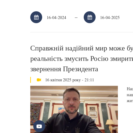
–
Справжній надійний мир може бут
реальність змусить Росію змири
звернення Президента
16 квітня 2025 року - 21:11
Наш
наш
жит