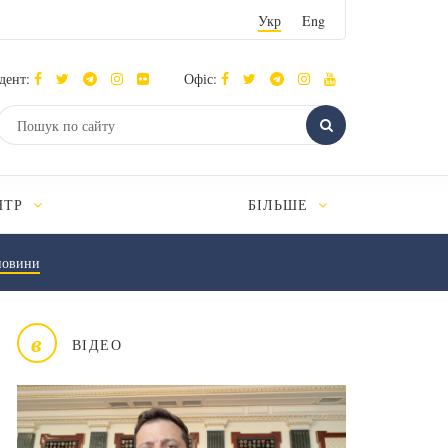
Укр
Eng
дент:
Офіс:
НТР
БІЛЬШЕ
новини
в
ВІДЕО