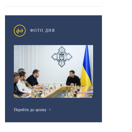
фд
ФОТО ДНЯ
Перейти до архіву