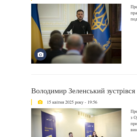
Пре
пра
под
Володимир Зеленський зустрівся
15 квітня 2025 року - 19:56
Пре
з О
при
вин