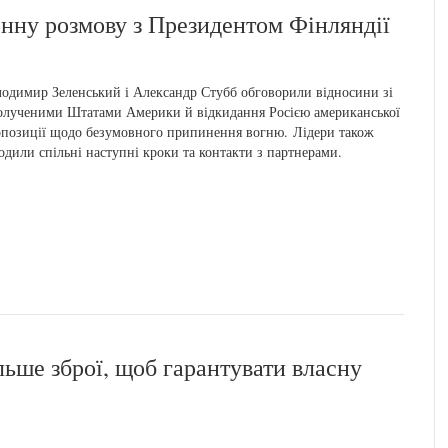
нну розмову з Президентом Фінляндії
одимир Зеленський і Александр Стубб обговорили відносини зі
лученими Штатами Америки й відкидання Росією американської
позиції щодо безумовного припинення вогню. Лідери також
одили спільні наступні кроки та контакти з партнерами.
льше зброї, щоб гарантувати власну