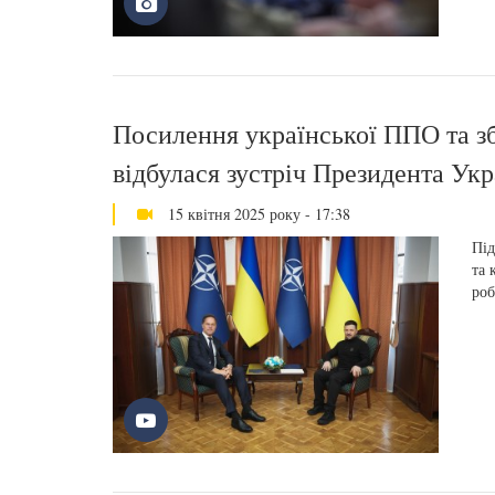
Посилення української ППО та зб
відбулася зустріч Президента Ук
15 квітня 2025 року - 17:38
Під
та 
роб