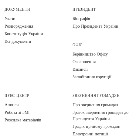
ДОКУМЕНТИ
ПРЕЗИДЕНТ
Укази
Біографія
Розпорядження
Про Президента України
Конституція України
Всі документи
ОФІС
Керівництво Офісу
Оголошення
Вакансії
Запобігання корупції
ПРЕС-ЦЕНТР
ЗВЕРНЕННЯ ГРОМАДЯН
Анонси
Про звернення громадян
Робота зі ЗМІ
Зразок звернення громадян до
Президента України
Розсилка матеріалів
Графік прийому громадян
Електронні петиції