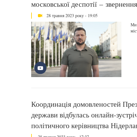
московської деспотії – зверненн
28 травня 2023 року - 19:05
Ми 
міс
Координація домовленостей През
держави відбулась онлайн-зустріч
політичного керівництва Нідерла
28 травня 2023 року - 17:37