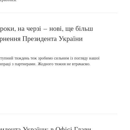
оки, на черзі – нові, ще більш
ернення Президента України
тупний тиждень теж зробимо сильним із погляду нашої
впраці з партнерами. Жодного тижня не втрачаємо.
идента України: в Офісі Глави