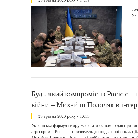
Гол
Ук
Будь-який компроміс із Росією –
війни – Михайло Подоляк в інтер
28 травня 2023 року - 13:33
Українська формула миру має стати основою для припине
агресором – Росією – призведуть до подальшої ескалаці
Михайло Подоляк в інтерв'ю італійському виданню La Re