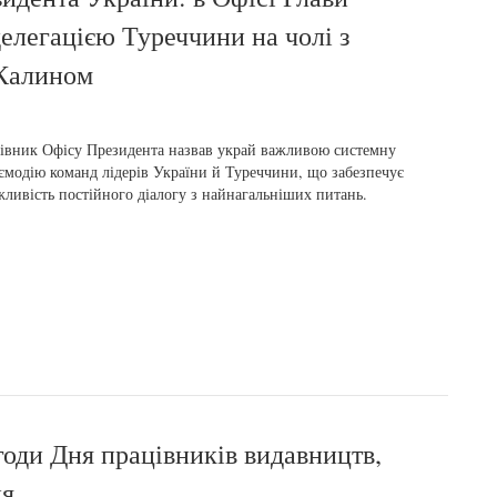
делегацією Туреччини на чолі з
 Калином
івник Офісу Президента назвав украй важливою системну
ємодію команд лідерів України й Туреччини, що забезпечує
ливість постійного діалогу з найнагальніших питань.
годи Дня працівників видавництв,
ня