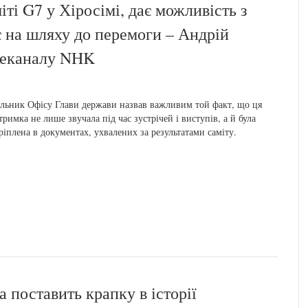
іті G7 у Хіросімі, дає можливість з
 на шляху до перемоги – Андрій
леканалу NHK
льник Офісу Глави держави назвав важливим той факт, що ця
тримка не лише звучала під час зустрічей і виступів, а й була
ріплена в документах, ухвалених за результатами саміту.
на поставить крапку в історії