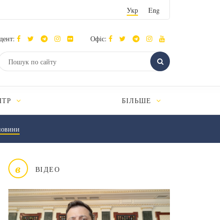
Укр
Eng
дент:
Офіс:
НТР
БІЛЬШЕ
новини
в
ВІДЕО