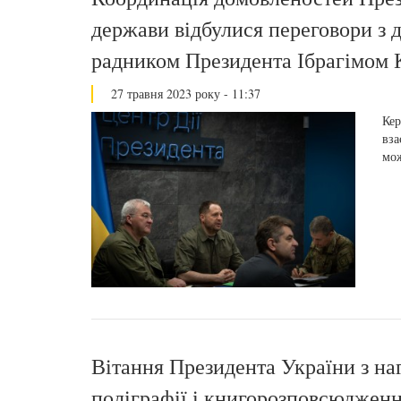
держави відбулися переговори з 
радником Президента Ібрагімом
27 травня 2023 року - 11:37
Кер
вза
мож
Вітання Президента України з на
поліграфії і книгорозповсюджен