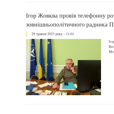
Ігор Жовква провів телефонну ро
зовнішньополітичного радника П
29 травня 2023 року - 11:01
Іго
Вол
Міл