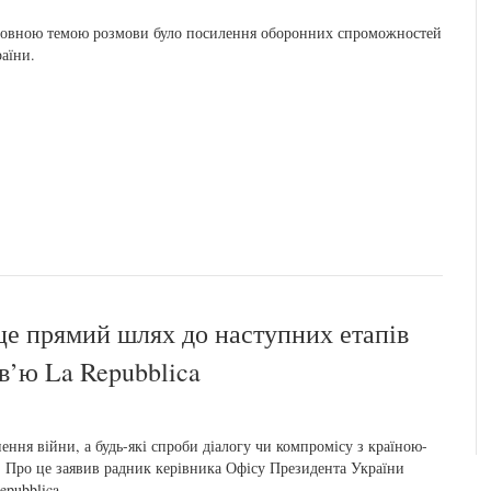
овною темою розмови було посилення оборонних спроможностей
раїни.
 це прямий шлях до наступних етапів
в’ю La Repubblica
ння війни, а будь-які спроби діалогу чи компромісу з країною-
ї. Про це заявив радник керівника Офісу Президента України
pubblica.