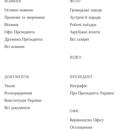
НОВИНИ
ФОТО
Останні новини
Громадські заходи
Промови та звернення
Зустрічі й наради
Вiтання
Робочі поїздки
Офіс Президента
Зарубіжні візити
Дружина Президента
Всі галереї
Всі новини
ВІДЕО
ДОКУМЕНТИ
ПРЕЗИДЕНТ
Укази
Біографія
Розпорядження
Про Президента України
Конституція України
Всі документи
ОФІС
Керівництво Офісу
Оголошення