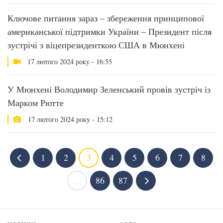
Ключове питання зараз – збереження принципової
американської підтримки України – Президент після
зустрічі з віцепрезиденткою США в Мюнхені
17 лютого 2024 року - 16:55
У Мюнхені Володимир Зеленський провів зустріч із
Марком Рютте
17 лютого 2024 року - 15:12
1
2
3
4
5
6
7
8
...
86
87