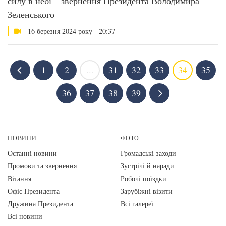
силу в небі – звернення Президента Володимира
Зеленського
16 березня 2024 року - 20:37
1
2
...
31
32
33
34
35
36
37
38
39
НОВИНИ
ФОТО
Останні новини
Громадські заходи
Промови та звернення
Зустрічі й наради
Вiтання
Робочі поїздки
Офіс Президента
Зарубіжні візити
Дружина Президента
Всі галереї
Всі новини