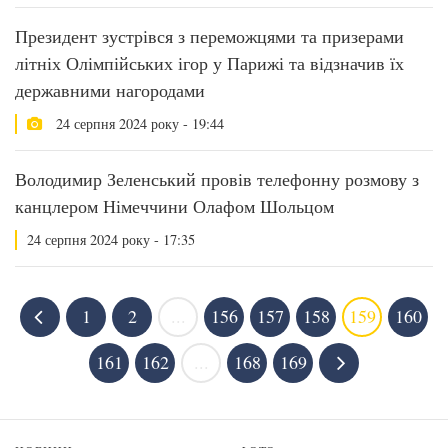
Президент зустрівся з переможцями та призерами
літніх Олімпійських ігор у Парижі та відзначив їх
державними нагородами
24 серпня 2024 року - 19:44
Володимир Зеленський провів телефонну розмову з
канцлером Німеччини Олафом Шольцом
24 серпня 2024 року - 17:35
1
2
...
156
157
158
159
160
161
162
...
168
169