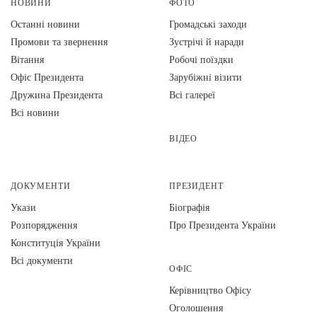
НОВИНИ
ФОТО
Останні новини
Громадські заходи
Промови та звернення
Зустрічі й наради
Вiтання
Робочі поїздки
Офіс Президента
Зарубіжні візити
Дружина Президента
Всі галереї
Всі новини
ВІДЕО
ДОКУМЕНТИ
ПРЕЗИДЕНТ
Укази
Біографія
Розпорядження
Про Президента України
Конституція України
Всі документи
ОФІС
Керівництво Офісу
Оголошення