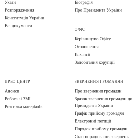
Укази
Біографія
Розпорядження
Про Президента України
Конституція України
Всі документи
ОФІС
Керівництво Офісу
Оголошення
Вакансії
Запобігання корупції
ПРЕС-ЦЕНТР
ЗВЕРНЕННЯ ГРОМАДЯН
Анонси
Про звернення громадян
Робота зі ЗМІ
Зразок звернення громадян до
Президента України
Розсилка матеріалів
Графік прийому громадян
Електронні петиції
Порядок прийому громадян
Стан опрацювання звернень