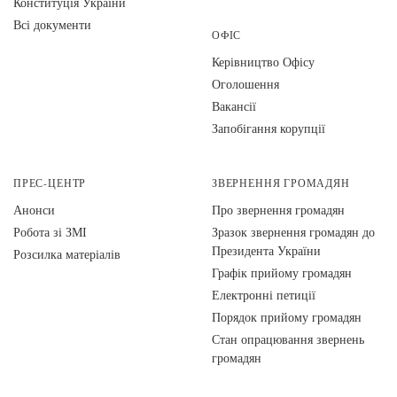
Конституція України
Всі документи
ОФІС
Керівництво Офісу
Оголошення
Вакансії
Запобігання корупції
ПРЕС-ЦЕНТР
ЗВЕРНЕННЯ ГРОМАДЯН
Анонси
Про звернення громадян
Робота зі ЗМІ
Зразок звернення громадян до
Президента України
Розсилка матеріалів
Графік прийому громадян
Електронні петиції
Порядок прийому громадян
Стан опрацювання звернень
громадян