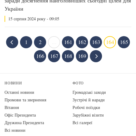
заради досягнення найголовніших сьогодні цілей для
України
15 серпня 2024 року - 09:05
1
2
...
161
162
163
164
165
166
167
168
169
НОВИНИ
ФОТО
Останні новини
Громадські заходи
Промови та звернення
Зустрічі й наради
Вiтання
Робочі поїздки
Офіс Президента
Зарубіжні візити
Дружина Президента
Всі галереї
Всі новини