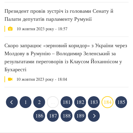
Президент провів зустріч із головами Сенату й
Палати депутатів парламенту Румунії
10 жовтня 2023 року - 18:57
Скоро запрацює «зерновий коридор» з України через
Молдову в Румунію – Володимир Зеленський за
результатами переговорів із Клаусом Йоханнісом у
Бухаресті
10 жовтня 2023 року - 18:04
1
2
...
181
182
183
184
185
186
187
188
189