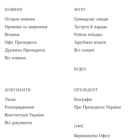
НОВИНИ
ФОТО
Останні новини
Громадські заходи
Промови та звернення
Зустрічі й наради
Вiтання
Робочі поїздки
Офіс Президента
Зарубіжні візити
Дружина Президента
Всі галереї
Всі новини
ВІДЕО
ДОКУМЕНТИ
ПРЕЗИДЕНТ
Укази
Біографія
Розпорядження
Про Президента України
Конституція України
Всі документи
ОФІС
Керівництво Офісу