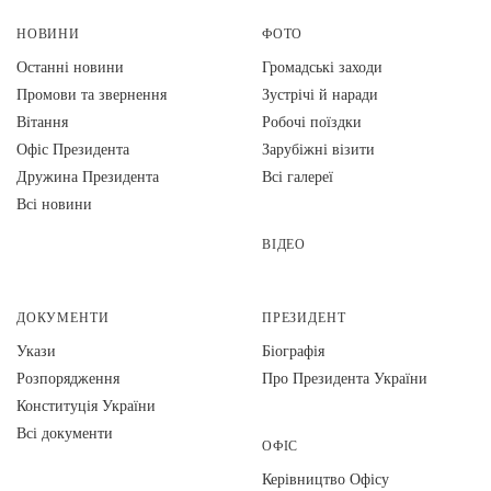
НОВИНИ
ФОТО
Останні новини
Громадські заходи
Промови та звернення
Зустрічі й наради
Вiтання
Робочі поїздки
Офіс Президента
Зарубіжні візити
Дружина Президента
Всі галереї
Всі новини
ВІДЕО
ДОКУМЕНТИ
ПРЕЗИДЕНТ
Укази
Біографія
Розпорядження
Про Президента України
Конституція України
Всі документи
ОФІС
Керівництво Офісу