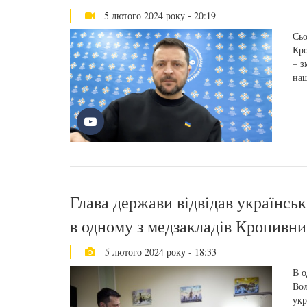
5 лютого 2024 року - 20:19
Сьо
Кро
– з
на
Глава держави відвідав українськ
в одному з медзакладів Кропивн
5 лютого 2024 року - 18:33
В о
Вол
укр