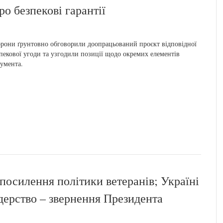
о безпекові гарантії
рони ґрунтовно обговорили доопрацьований проєкт відповідної
пекової угоди та узгодили позиції щодо окремих елементів
умента.
посилення політики ветеранів; Україні
лідерство – звернення Президента