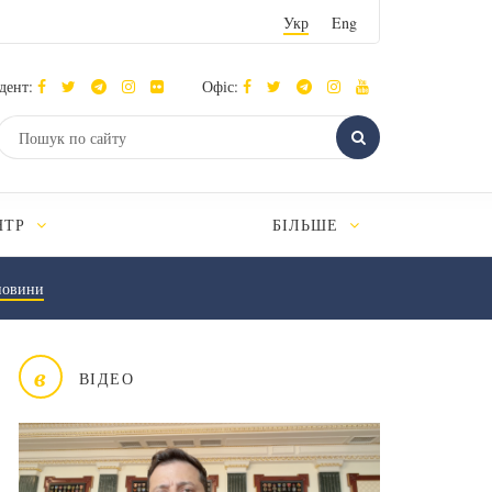
Укр
Eng
дент:
Офіс:
НТР
БІЛЬШЕ
новини
в
ВІДЕО