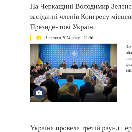
На Черкащині Володимир Зеленсь
засіданні членів Конгресу місцев
Президентові України
5 лютого 2024 року - 21:56
Зах
обл
зов
фах
ві
Україна провела третій раунд пе