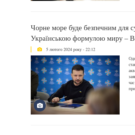
Чорне море буде безпечним для с
Українською формулою миру – В
5 лютого 2024 року - 22:12
Одн
ста
акв
зая
час
при