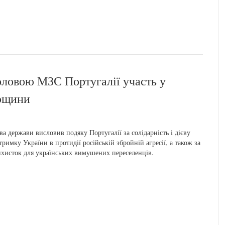
оловою МЗС Португалії участь у
ирщини
ва держави висловив подяку Португалії за солідарність і дієву
тримку України в протидії російській збройній агресії, а також за
хисток для українських вимушених переселенців.