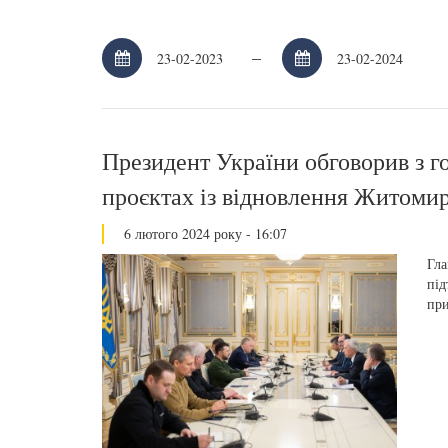
–
Президент України обговорив з г
проєктах із відновлення Житом
6 лютого 2024 року - 16:07
Гла
під
при