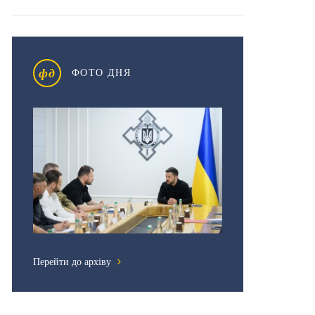
фд
ФОТО ДНЯ
Перейти до архіву