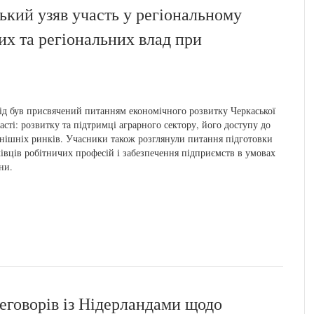
кий узяв участь у регіональному
их та регіональних влад при
ід був присвячений питанням економічного розвитку Черкаської
асті: розвитку та підтримці аграрного сектору, його доступу до
нішніх ринків. Учасники також розглянули питання підготовки
івців робітничих професій і забезпечення підприємств в умовах
йни.
реговорів із Нідерландами щодо