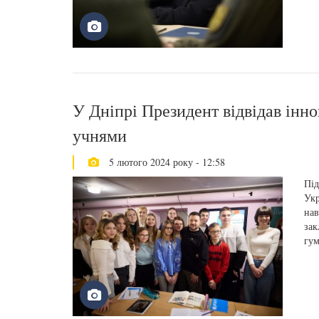
У Дніпрі Президент відвідав інно
учнями
5 лютого 2024 року - 12:58
Під
Укр
нав
зак
гум