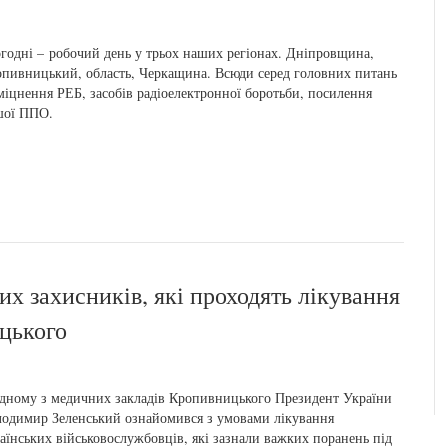
годні – робочий день у трьох наших регіонах. Дніпровщина,
пивницький, область, Черкащина. Всюди серед головних питань
міцнення РЕБ, засобів радіоелектронної боротьби, посилення
шої ППО.
их захисників, які проходять лікування
ицького
дному з медичних закладів Кропивницького Президент України
одимир Зеленський ознайомився з умовами лікування
аїнських військовослужбовців, які зазнали важких поранень під