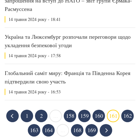
запрошення на вступ до НАТО – звіт групи Єрмака-
Расмуссена
14 травня 2024 року - 18:41
Україна та Люксембург розпочали переговори щодо
укладення безпекової угоди
14 травня 2024 року - 17:58
Глобальний саміт миру: Франція та Південна Корея
підтвердили свою участь
14 травня 2024 року - 16:53
1
2
...
158
159
160
161
162
163
164
...
168
169