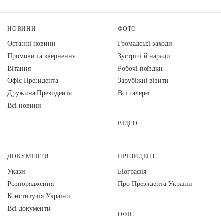
НОВИНИ
ФОТО
Останні новини
Громадські заходи
Промови та звернення
Зустрічі й наради
Вiтання
Робочі поїздки
Офіс Президента
Зарубіжні візити
Дружина Президента
Всі галереї
Всі новини
ВІДЕО
ДОКУМЕНТИ
ПРЕЗИДЕНТ
Укази
Біографія
Розпорядження
Про Президента України
Конституція України
Всі документи
ОФІС