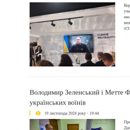
Кер
уча
еко
меж
(CO
Володимир Зеленський і Метте Ф
українських воїнів
19 листопада 2024 року - 19:44
Пре
Дан