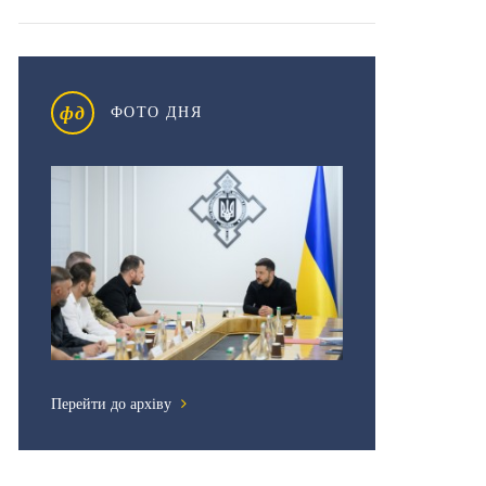
фд
ФОТО ДНЯ
Перейти до архіву