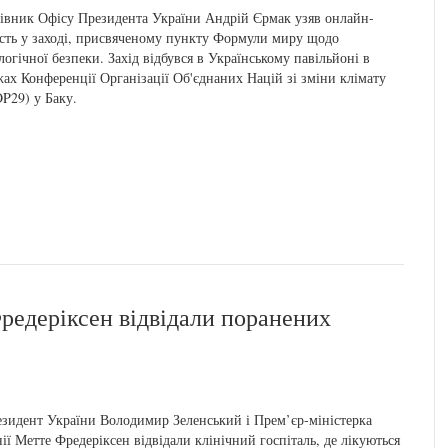
івник Офісу Президента України Андрій Єрмак узяв онлайн-
сть у заході, присвяченому пункту Формули миру щодо
логічної безпеки. Захід відбувся в Українському павільйоні в
ах Конференції Організації Об'єднаних Націй зі зміни клімату
P29) у Баку.
редеріксен відвідали поранених
зидент України Володимир Зеленський і Прем’єр-міністерка
ії Метте Фредеріксен відвідали клінічний госпіталь, де лікуються