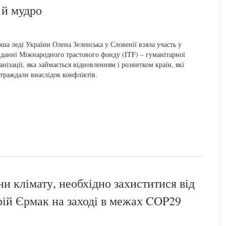
 й мудро
ша леді України Олена Зеленська у Словенії взяла участь у
іданні Міжнародного трастового фонду (ITF) – гуманітарної
анізації, яка займається відновленням і розвитком країн, які
траждали внаслідок конфліктів.
и клімату, необхідно захиститися від
рій Єрмак на заході в межах COP29