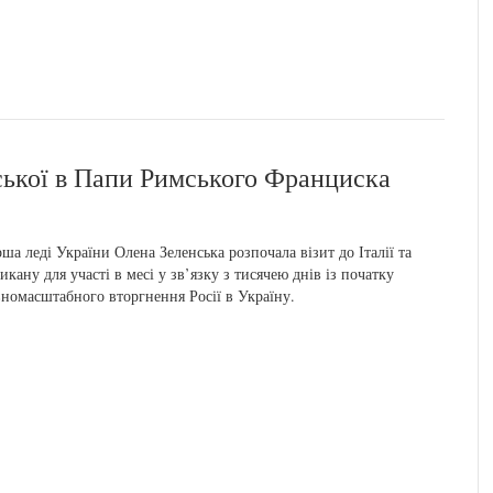
ської в Папи Римського Франциска
ша леді України Олена Зеленська розпочала візит до Італії та
икану для участі в месі у зв’язку з тисячею днів із початку
номасштабного вторгнення Росії в Україну.