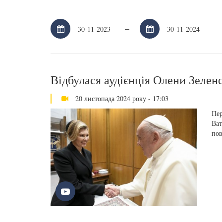
–
Відбулася аудієнція Олени Зелен
20 листопада 2024 року - 17:03
Пер
Ват
пов