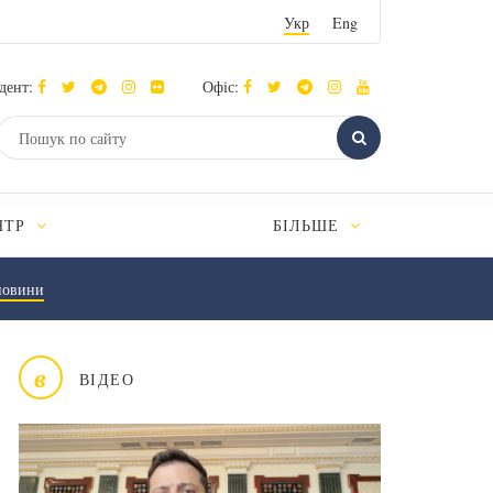
Укр
Eng
дент:
Офіс:
НТР
БІЛЬШЕ
новини
в
ВІДЕО