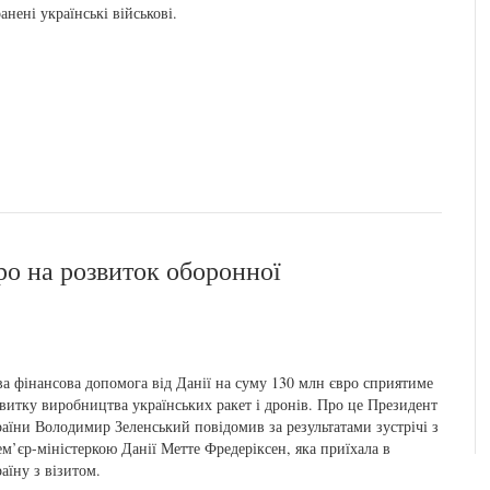
анені українські військові.
ро на розвиток оборонної
а фінансова допомога від Данії на суму 130 млн євро сприятиме
витку виробництва українських ракет і дронів. Про це Президент
аїни Володимир Зеленський повідомив за результатами зустрічі з
м’єр-міністеркою Данії Метте Фредеріксен, яка приїхала в
аїну з візитом.