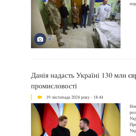
пор
Данія надасть Україні 130 млн єв
промисловості
19 листопада 2024 року - 18:44
Нов
роз
Укр
Пре
Укр