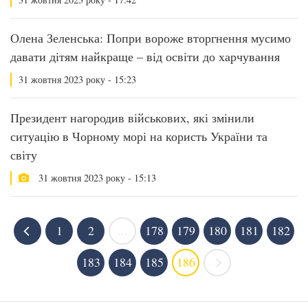
Олена Зеленська: Попри вороже вторгнення мусимо
давати дітям найкраще – від освіти до харчування
31 жовтня 2023 року - 15:23
Президент нагородив військових, які змінили
ситуацію в Чорному морі на користь України та
світу
31 жовтня 2023 року - 15:13
1
2
...
178
179
180
181
182
183
184
185
186