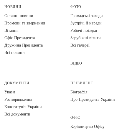
НОВИНИ
ФОТО
Останні новини
Громадські заходи
Промови та звернення
Зустрічі й наради
Вiтання
Робочі поїздки
Офіс Президента
Зарубіжні візити
Дружина Президента
Всі галереї
Всі новини
ВІДЕО
ДОКУМЕНТИ
ПРЕЗИДЕНТ
Укази
Біографія
Розпорядження
Про Президента України
Конституція України
Всі документи
ОФІС
Керівництво Офісу