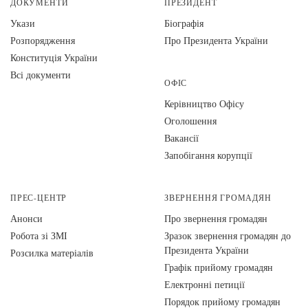
ДОКУМЕНТИ
ПРЕЗИДЕНТ
Укази
Біографія
Розпорядження
Про Президента України
Конституція України
Всі документи
ОФІС
Керівництво Офісу
Оголошення
Вакансії
Запобігання корупції
ПРЕС-ЦЕНТР
ЗВЕРНЕННЯ ГРОМАДЯН
Анонси
Про звернення громадян
Робота зі ЗМІ
Зразок звернення громадян до
Президента України
Розсилка матеріалів
Графік прийому громадян
Електронні петиції
Порядок прийому громадян