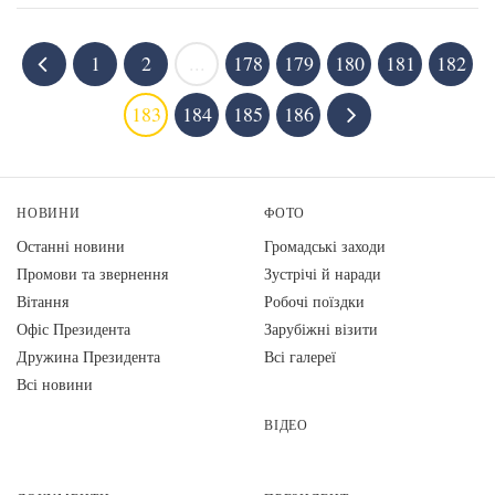
1
2
...
178
179
180
181
182
183
184
185
186
НОВИНИ
ФОТО
Останні новини
Громадські заходи
Промови та звернення
Зустрічі й наради
Вiтання
Робочі поїздки
Офіс Президента
Зарубіжні візити
Дружина Президента
Всі галереї
Всі новини
ВІДЕО