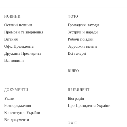
НОВИНИ
ФОТО
Останні новини
Громадські заходи
Промови та звернення
Зустрічі й наради
Вiтання
Робочі поїздки
Офіс Президента
Зарубіжні візити
Дружина Президента
Всі галереї
Всі новини
ВІДЕО
ДОКУМЕНТИ
ПРЕЗИДЕНТ
Укази
Біографія
Розпорядження
Про Президента України
Конституція України
Всі документи
ОФІС