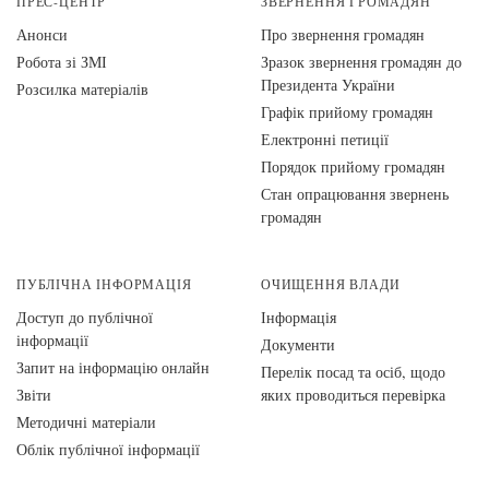
ПРЕС-ЦЕНТР
ЗВЕРНЕННЯ ГРОМАДЯН
Анонси
Про звернення громадян
Робота зі ЗМІ
Зразок звернення громадян до
Президента України
Розсилка матеріалів
Графік прийому громадян
Електронні петиції
Порядок прийому громадян
Стан опрацювання звернень
громадян
ПУБЛІЧНА ІНФОРМАЦІЯ
ОЧИЩЕННЯ ВЛАДИ
Доступ до публічної
Інформація
інформації
Документи
Запит на інформацію онлайн
Перелік посад та осіб, щодо
Звіти
яких проводиться перевірка
Методичні матеріали
Облік публічної інформації