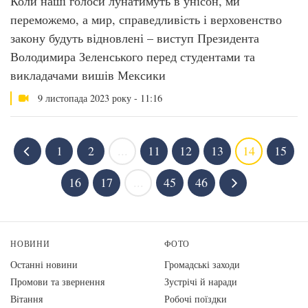
Коли наші голоси лунатимуть в унісон, ми
переможемо, а мир, справедливість і верховенство
закону будуть відновлені – виступ Президента
Володимира Зеленського перед студентами та
викладачами вишів Мексики
9 листопада 2023 року - 11:16
1
2
...
11
12
13
14
15
16
17
...
45
46
НОВИНИ
ФОТО
Останні новини
Громадські заходи
Промови та звернення
Зустрічі й наради
Вiтання
Робочі поїздки