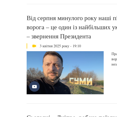
Від серпня минулого року наші пі
ворога – це один із найбільших ук
– звернення Президента
3 квітня 2025 року - 19:10
Пра
вор
нез