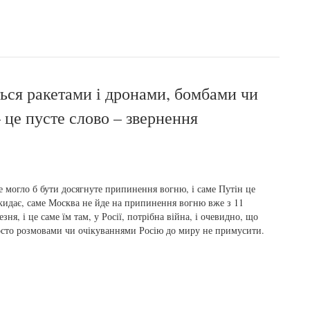
ться ракетами і дронами, бомбами чи
 це пусте слово – звернення
 могло б бути досягнуте припинення вогню, і саме Путін це
кидає, саме Москва не йде на припинення вогню вже з 11
езня, і це саме їм там, у Росії, потрібна війна, і очевидно, що
сто розмовами чи очікуваннями Росію до миру не примусити.