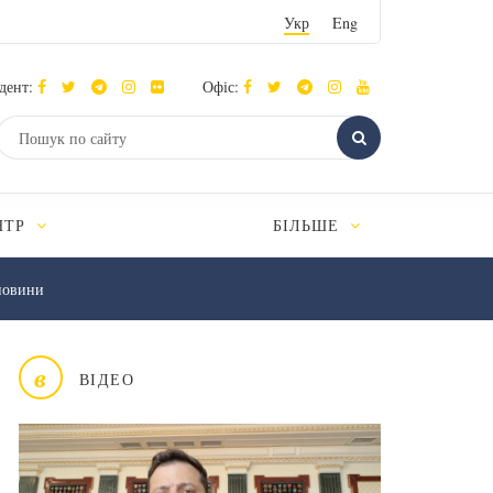
Укр
Eng
дент:
Офіс:
НТР
БІЛЬШЕ
новини
в
ВІДЕО