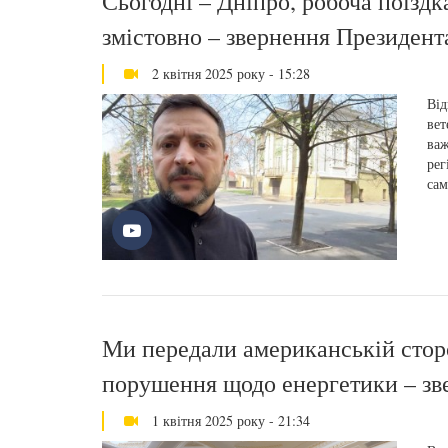
Сьогодні – Дніпро, робоча поїздка
змістовно – звернення Президент
2 квітня 2025 року - 15:28
Від
вет
важ
рег
сам
Ми передали американській стор
порушення щодо енергетики – зв
1 квітня 2025 року - 21:34