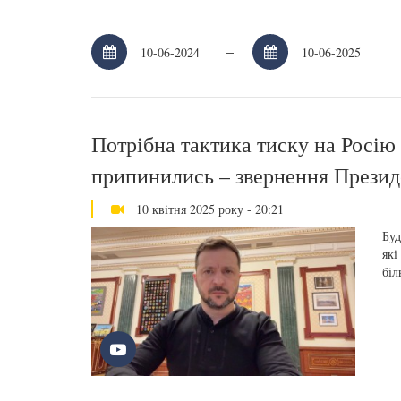
–
Потрібна тактика тиску на Росію 
припинились – звернення Презид
10 квітня 2025 року - 20:21
Буд
які
біл