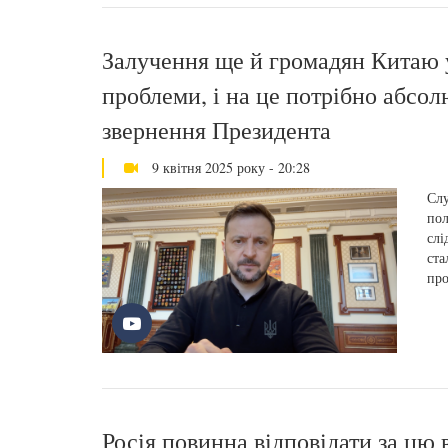
Залучення ще й громадян Китаю у
проблеми, і на це потрібно абсо
звернення Президента
9 квітня 2025 року - 20:28
Слу
пол
слі
ста
про
Росія повинна відповідати за цю в