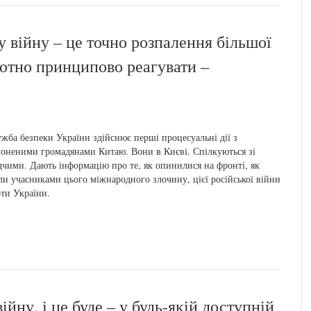
 війну – це точно розпалення більшої
лютно принципово реагувати –
жба безпеки України здійснює перші процесуальні дії з
оненими громадянами Китаю. Вони в Києві. Спілкуються зі
дчими. Дають інформацію про те, як опинилися на фронті, як
ли учасниками цього міжнародного злочину, цієї російської війни
ти України.
ійну, і це буде – у будь-якій доступній