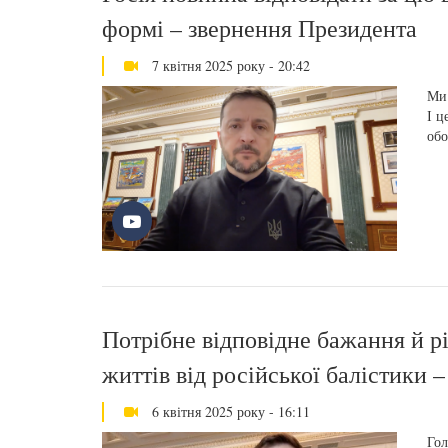
формі – звернення Президента
7 квітня 2025 року - 20:42
Ми 
І ц
обо
Потрібне відповідне бажання й р
життів від російської балістики 
6 квітня 2025 року - 16:11
Гол