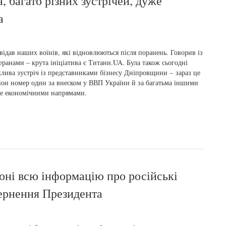
, багато різних зустрічей, дуже
а
відав наших воїнів, які відновлюються після поранень. Говорив із
еранами – крута ініціатива є Титани.UA. Була також сьогодні
лива зустріч із представниками бізнесу Дніпровщини – зараз це
іон номер один за внеском у ВВП України й за багатьма іншими
е економічними напрямами.
оні всю інформацію про російські
ернення Президента