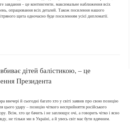
ге завдання – це контингенти, максимальне наближення всіх
ень, опрацювання всіх деталей. Також посилення нашого
ітряного щита одночасно буде посиленням усієї дипломатії.
 вбиває дітей балістикою, – це
нення Президента
ра ввечері й сьогодні багато хто у світі заявив про свою позицію
ля цього удару – позицію чіткого несприйняття російського
ору. Всім, хто це бачить і не заплющує очі, а говорить чітко і ясно
вду, не тільки ми в Україні, а й увесь світ має бути вдячним.