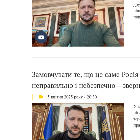
дру
ріш
пов
Замовчувати те, що це саме Росія
неправильно і небезпечно – звер
5 квітня 2025 року - 20:30
Учо
піс
тер
пра