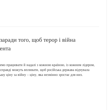
заради того, щоб терор і війна
ента
емо працювати й надалі з кожною країною, із кожним лідером,
 справді можуть впливати, щоб російська держава відчувала
ьшу ціну за війну – ціну, яка незмінно зростає для них.