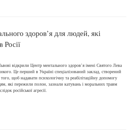
льного здоров’я для людей, які
в Росії
ьвові відкрили Центр ментального здоров’я імені Святого Лева
икого. Це перший в Україні спеціалізований заклад, створений
 того, щоб надавати психологічну та реабілітаційну допомогу
ям, які пережили полон, зазнали катувань і моральних травм
слідок російської агресії.