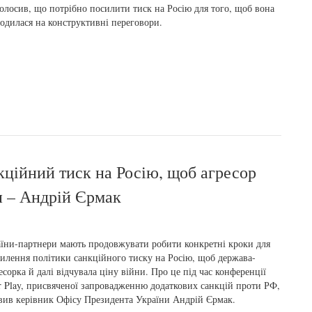
олосив, що потрібно посилити тиск на Росію для того, щоб вона
одилася на конструктивні переговори.
ційний тиск на Росію, щоб агресор
и – Андрій Єрмак
їни-партнери мають продовжувати робити конкретні кроки для
илення політики санкційного тиску на Росію, щоб держава-
есорка й далі відчувала ціну війни. Про це під час конференції
r Play, присвяченої запровадженню додаткових санкцій проти РФ,
вив керівник Офісу Президента України Андрій Єрмак.