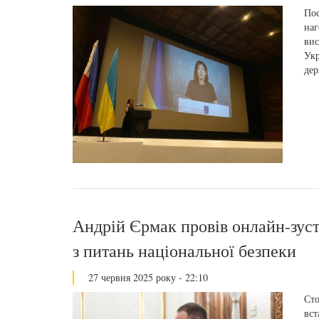
Пос
наг
вис
Укр
дер
Андрій Єрмак провів онлайн-зуст
з питань національної безпеки
27 червня 2025 року - 22:10
Сто
вст