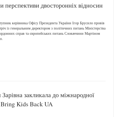
ли перспективи двосторонніх відносин
тупник керівника Офісу Президента України Ігор Брусило провів
тріч із генеральним директором з політичних питань Міністерства
ордонних справ та європейських питань Словаччини Мартіном
о.
я Зарівна закликала до міжнародної
 Bring Kids Back UA