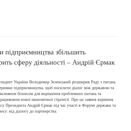
ки підприємництва збільшить
рить сферу діяльності – Андрій Єрмак
зидент України Володимир Зеленський розширив Раду з питань
тримки підприємництва, щоб посилити діалог між державою та
чизняним бізнесом для вирішення проблемних питань та
рацювання нової економічної стратегії. Про це заявив керівник
су Президента Андрій Єрмак під час участі в Форумі держави та
несу: від діалогу до партнерства.