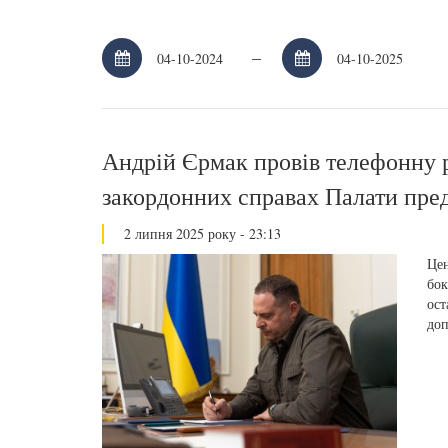
–
Андрій Єрмак провів телефонну р
закордонних справах Палати пр
2 липня 2025 року - 23:13
Цен
бок
ост
доп