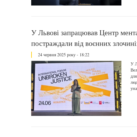
У Львові запрацював Центр мента
постраждали від воєнних злочині
24 червня 2025 року - 18:22
У Л
Вел
для
люд
уна