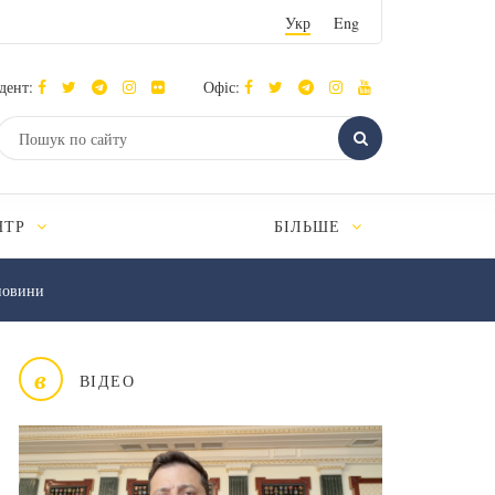
Укр
Eng
дент:
Офіс:
НТР
БІЛЬШЕ
новини
в
ВІДЕО