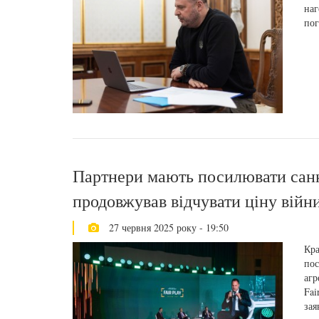
наг
пог
Партнери мають посилювати санк
продовжував відчувати ціну війн
27 червня 2025 року - 19:50
Кра
пос
агр
Fai
зая