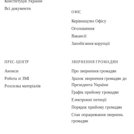
Конституція України
Всі документи
ОФІС
Керівництво Офісу
Оголошення
Вакансії
Запобігання корупції
ПРЕС-ЦЕНТР
ЗВЕРНЕННЯ ГРОМАДЯН
Анонси
Про звернення громадян
Робота зі ЗМІ
Зразок звернення громадян до
Президента України
Розсилка матеріалів
Графік прийому громадян
Електронні петиції
Порядок прийому громадян
Стан опрацювання звернень
громадян