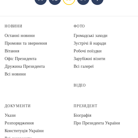
НОВИНИ
ФОТО
Останні новини
Громадські заходи
Промови та звернення
Зустрічі й наради
Вiтання
Робочі поїздки
Офіс Президента
Зарубіжні візити
Дружина Президента
Всі галереї
Всі новини
ВІДЕО
ДОКУМЕНТИ
ПРЕЗИДЕНТ
Укази
Біографія
Розпорядження
Про Президента України
Конституція України