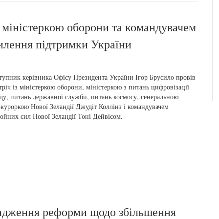
 міністеркою оборони та командувачем
осилення підтримки України
тупник керівника Офісу Президента України Ігор Брусило провів
тріч із міністеркою оборони, міністеркою з питань цифровізації
ду, питань державної служби, питань космосу, генеральною
куроркою Нової Зеландії Джудіт Коллінз і командувачем
ойних сил Нової Зеландії Тоні Дейвісом.
вадження реформи щодо збільшення