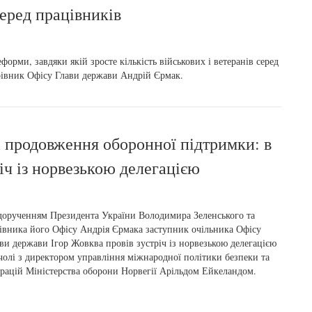
серед працівників
рми, завдяки якій зросте кількість військових і ветеранів серед
ерівник Офісу Глави держави Андрій Єрмак.
 і продовження оборонної підтримки: в
іч із норвезькою делегацією
дорученням Президента України Володимира Зеленського та
івника його Офісу Андрія Єрмака заступник очільника Офісу
ви держави Ігор Жовква провів зустріч із норвезькою делегацією
чолі з директором управління міжнародної політики безпеки та
рацій Міністерства оборони Норвегії Арільдом Ейкеландом.