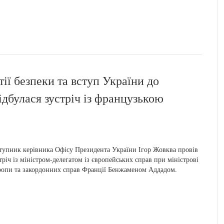
ії безпеки та вступ України до
ідбулася зустріч із французькою
тупник керівника Офісу Президента України Ігор Жовква провів
тріч із міністром-делегатом із європейських справ при міністрові
опи та закордонних справ Франції Бенжаменом Аддадом.