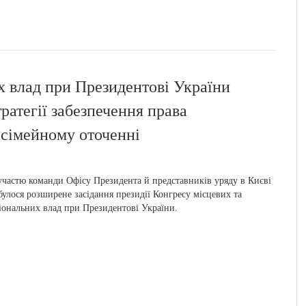
х влад при Президентові України
тратегії забезпечення права
 сімейному оточенні
участю команди Офісу Президента й представників уряду в Києві
булося розширене засідання президії Конгресу місцевих та
іональних влад при Президентові України.