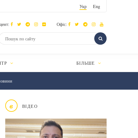
Укр
Eng
дент:
Офіс:
НТР
БІЛЬШЕ
новини
в
ВІДЕО